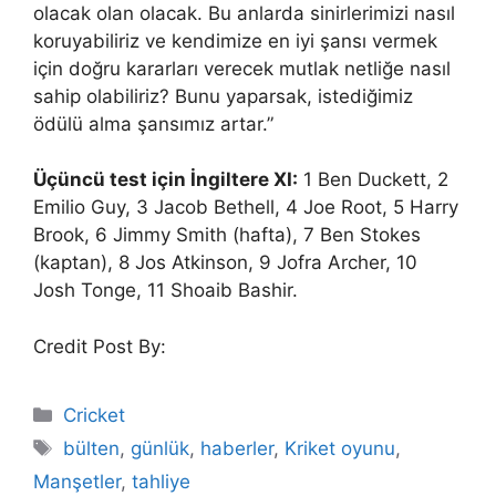
olacak olan olacak. Bu anlarda sinirlerimizi nasıl
koruyabiliriz ve kendimize en iyi şansı vermek
için doğru kararları verecek mutlak netliğe nasıl
sahip olabiliriz? Bunu yaparsak, istediğimiz
ödülü alma şansımız artar.”
Üçüncü test için İngiltere XI:
1 Ben Duckett, 2
Emilio Guy, 3 Jacob Bethell, 4 Joe Root, 5 Harry
Brook, 6 Jimmy Smith (hafta), 7 Ben Stokes
(kaptan), 8 Jos Atkinson, 9 Jofra Archer, 10
Josh Tonge, 11 Shoaib Bashir.
Credit Post By:
Categories
Cricket
Tags
bülten
,
günlük
,
haberler
,
Kriket oyunu
,
Manşetler
,
tahliye