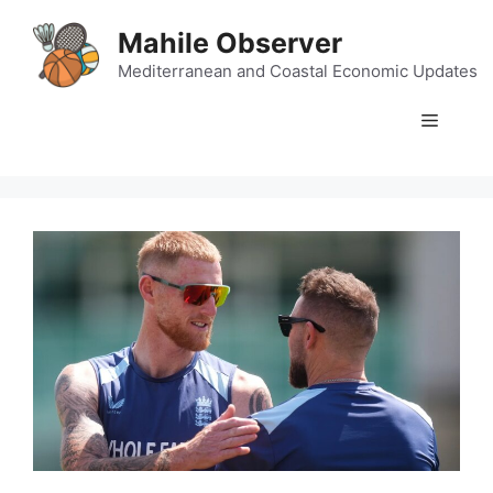
Skip
Mahile Observer
to
content
Mediterranean and Coastal Economic Updates
Menu