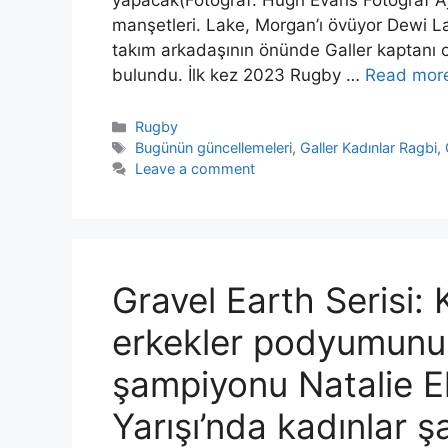
manşetleri. Lake, Morgan’ı övüyor Dewi La
takım arkadaşının önünde Galler kaptanı 
bulundu. İlk kez 2023 Rugby …
Read mor
Categories
Rugby
Tags
Bugünün güncellemeleri
,
Galler Kadınlar Ragbi
,
Leave a comment
Gravel Earth Serisi: K
erkekler podyumunu 
şampiyonu Natalie E
Yarışı’nda kadınlar