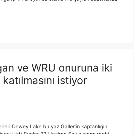
gan ve WRU onuruna iki
 katılmasını istiyor
leri Dewey Lake bu yaz Galler’in kaptanlığını
ansı Ltd) Bunlar 23 Haziran Salı akşamı ragbi