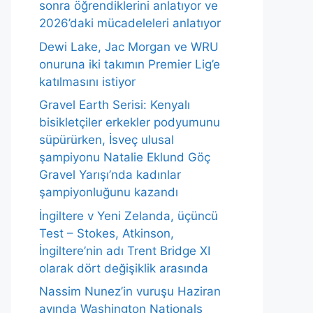
sonra öğrendiklerini anlatıyor ve
2026’daki mücadeleleri anlatıyor
Dewi Lake, Jac Morgan ve WRU
onuruna iki takımın Premier Lig’e
katılmasını istiyor
Gravel Earth Serisi: Kenyalı
bisikletçiler erkekler podyumunu
süpürürken, İsveç ulusal
şampiyonu Natalie Eklund Göç
Gravel Yarışı’nda kadınlar
şampiyonluğunu kazandı
İngiltere v Yeni Zelanda, üçüncü
Test – Stokes, Atkinson,
İngiltere’nin adı Trent Bridge XI
olarak dört değişiklik arasında
Nassim Nunez’in vuruşu Haziran
ayında Washington Nationals