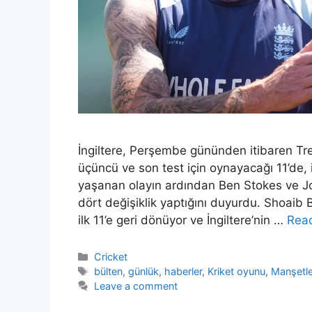
İngiltere, Perşembe gününden itibaren Tr
üçüncü ve son test için oynayacağı 11’de,
yaşanan olayın ardından Ben Stokes ve Jo
dört değişiklik yaptığını duyurdu. Shoaib B
ilk 11’e geri dönüyor ve İngiltere’nin …
Rea
Categories
Cricket
Tags
bülten
,
günlük
,
haberler
,
Kriket oyunu
,
Manşetle
Leave a comment