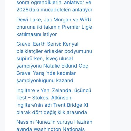
sonra öğrendiklerini anlatıyor ve
2026’daki mücadeleleri anlatıyor
Dewi Lake, Jac Morgan ve WRU
onuruna iki takımın Premier Lig’e
katılmasını istiyor
Gravel Earth Serisi: Kenyalı
bisikletçiler erkekler podyumunu
süpürürken, İsveç ulusal
şampiyonu Natalie Eklund Göç
Gravel Yarışı’nda kadınlar
şampiyonluğunu kazandı
İngiltere v Yeni Zelanda, üçüncü
Test – Stokes, Atkinson,
İngiltere’nin adı Trent Bridge XI
olarak dört değişiklik arasında
Nassim Nunez’in vuruşu Haziran
ayında Washington Nationals