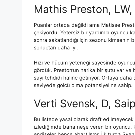
Mathis Preston, LW
Puanlar ortada değildi ama Matisse Presto
çekiyordu. Yetersiz bir yardımcı oyuncu k
sonra sakatlandığı için sezonu kimsenin bek
sonuçtan daha iyi.
Hızı ve hücum yeteneği sayesinde oyuncu
gördük. Preston’un harika bir şutu var v
sayı tehdidi haline getiriyor. Ortaya daha sı
seviyede golcü olma potansiyeline sahip.
Verti Svensk, D, Sai
Bu listede yasal olarak draft edilmeyecek 
izlediğimde bana neşe veren bir oyuncu. Pa
endişeler bence abartılıyor. İlk turda Sve