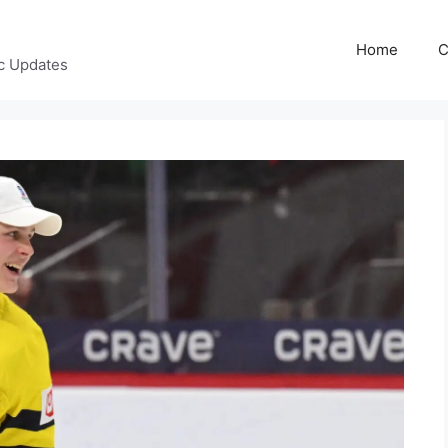
Home
C
c Updates