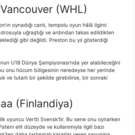
, Vancouver (WHL)
n’ın oynadığı canlı, tempolu oyun hâlâ ilgimi
adrosuyla uğraştığı ve ardından takas edildikten
lediği gibi değildi. Preston bu yıl gösterdiği
nun U18 Dünya Şampiyonası’nda yer alabileceğini
e bu onu hücum bölgesinin neredeyse her yerinde
k ve tutarlı bir şekilde girebilirse, bir sonraki
paa (Finlandiya)
ilk oyuncu Vertti Svensk’tir. Bu sene onu oynarken
teni elit düzeyde ve kullanımıyla ilgili bazı
nsk’ten daha tartışmalı kararlar veren savunma