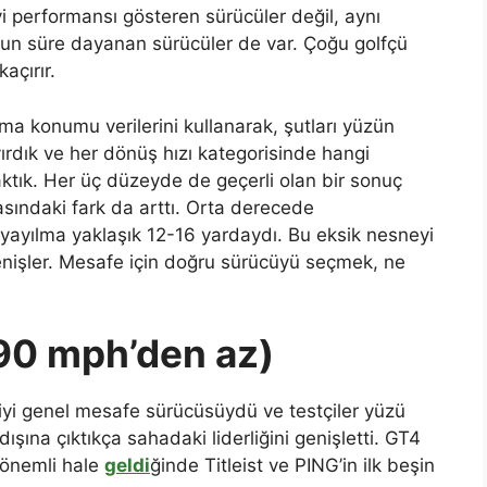
i performansı gösteren sürücüler değil, aynı
un süre dayanan sürücüler de var. Çoğu golfçü
açırır.
a konumu verilerini kullanarak, şutları yüzün
ırdık ve her dönüş hızı kategorisinde hangi
ktık. Her üç düzeyde de geçerli olan bir sonuç
asındaki fark da arttı. Orta derecede
yayılma yaklaşık 12-16 yardaydı. Bu eksik nesneyi
nişler. Mesafe için doğru sürücüyü seçmek, ne
(90 mph’den az)
 iyi genel mesafe sürücüsüydü ve testçiler yüzü
ışına çıktıkça sahadaki liderliğini genişletti. GT4
 önemli hale
geldi
ğinde Titleist ve PING’in ilk beşin