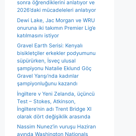
sonra öğrendiklerini anlatıyor ve
2026’daki mücadeleleri anlatıyor
Dewi Lake, Jac Morgan ve WRU
onuruna iki takımın Premier Lig’e
katılmasını istiyor
Gravel Earth Serisi: Kenyalı
bisikletçiler erkekler podyumunu
süpürürken, İsveç ulusal
şampiyonu Natalie Eklund Göç
Gravel Yarışı’nda kadınlar
şampiyonluğunu kazandı
İngiltere v Yeni Zelanda, üçüncü
Test – Stokes, Atkinson,
İngiltere’nin adı Trent Bridge XI
olarak dört değişiklik arasında
Nassim Nunez’in vuruşu Haziran
ayında Washington Nationals