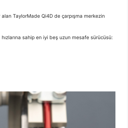
er alan TaylorMade Qi4D de çarpışma merkezin
 hızlarına sahip en iyi beş uzun mesafe sürücüsü: