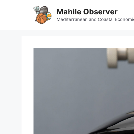
Skip
Mahile Observer
to
content
Mediterranean and Coastal Economi