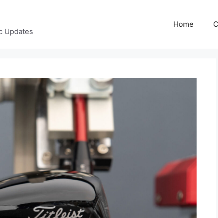
Home
C
c Updates