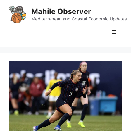
Skip
Mahile Observer
to
content
Mediterranean and Coastal Economic Updates
Menu