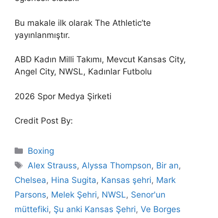
Bu makale ilk olarak The Athletic’te
yayınlanmıştır.
ABD Kadın Milli Takımı, Mevcut Kansas City,
Angel City, NWSL, Kadınlar Futbolu
2026 Spor Medya Şirketi
Credit Post By:
Categories
Boxing
Tags
Alex Strauss
,
Alyssa Thompson
,
Bir an
,
Chelsea
,
Hina Sugita
,
Kansas şehri
,
Mark
Parsons
,
Melek Şehri
,
NWSL
,
Senor'un
müttefiki
,
Şu anki Kansas Şehri
,
Ve Borges