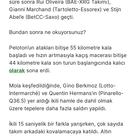
süre sonra Rui Oliveira (BAE-XRG Takımı),
Gianni Marchand (Tartoletto-Essorex) ve Stijn
Abel’e (BetCC-Saxo) geçti.
Bundan sonra ne okuyorsunuz?
Peloton’un atakları bitişe 55 kilometre kala
başladı ve hızın artmasıyla kaçış macerası bitişe
44 kilometre kala son turun başlangıcında kalıcı
olarak
sona erdi.
Mola keşfedildiğinde, Gino Berkmoz (Lotto-
Intermarché) ve Quentin Hermans’ın (Pinarello-
Q36.5) yer aldığı ikili hamle de dahil olmak
üzere tepelere daha fazla saldırı yapıldı.
İkili 15 saniyelik bir farkla yarışırken, çok sayıda
takım arkadaki kovalamacaya katıldı. Altın