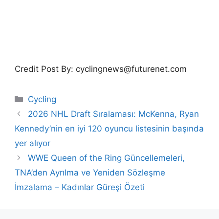
Credit Post By: cyclingnews@futurenet.com
Categories
Cycling
2026 NHL Draft Sıralaması: McKenna, Ryan
Kennedy’nin en iyi 120 oyuncu listesinin başında
yer alıyor
WWE Queen of the Ring Güncellemeleri,
TNA’den Ayrılma ve Yeniden Sözleşme
İmzalama – Kadınlar Güreşi Özeti