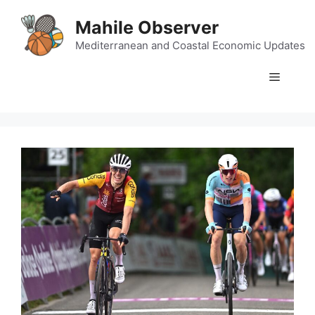
Skip
Mahile Observer
to
content
Mediterranean and Coastal Economic Updates
Menu