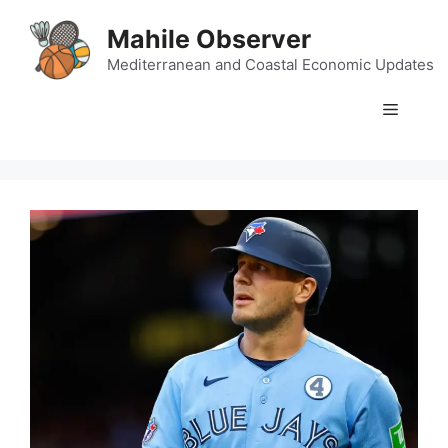
Skip
Mahile Observer
to
content
Mediterranean and Coastal Economic Updates
Menu