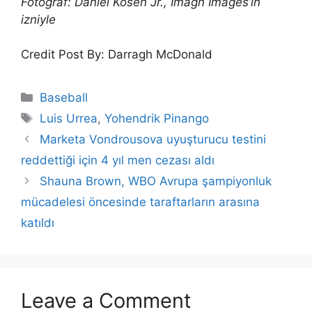
Fotoğraf: Daniel Kosen Jr., Imagn Images’in
izniyle
Credit Post By: Darragh McDonald
Categories
Baseball
Tags
Luis Urrea
,
Yohendrik Pinango
Marketa Vondrousova uyuşturucu testini
reddettiği için 4 yıl men cezası aldı
Shauna Brown, WBO Avrupa şampiyonluk
mücadelesi öncesinde taraftarların arasına
katıldı
Leave a Comment