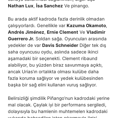
Nathan Lux
,
İsa Sanchez
Ve pinango.
Bu arada aktif kadroda fazla derinlik olmadan
çalışıyorlardı. Genellikle var
Kazuma Okamoto
,
Andrés Jiménez
,
Ernie Clement
Ve
Vladimir
Guerrero Jr.
Soldan sağa. Oyuncuları arasında
yedekler de var
Davis Schneider
Diğer tek dış
saha oyuncusu oydu, aslında sadece ikinci
aşamadaki bir seçenekti. Clement ribaund
alabiliyor, bu yüzden biraz savunmaya açıktı,
ancak Urias’ın ortalıkta olması kulübe daha
fazla koruma sağlıyor ve yedek kulübesinden
başka bir sağ elini kullanan vuruş sağlıyor.
Belirsizliği şimdilik Piñango’nun kadrodaki yerine
mal olacak. Çaylak iyi bir performans sergiledi,
dolayısıyla bu hamlenin muhtemelen kadrodaki
yukarıda bahsedilen işten çıkarmayla ilgisi