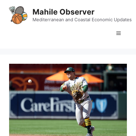
Skip
Mahile Observer
to
content
Mediterranean and Coastal Economic Updates
Menu