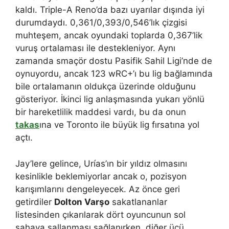
kaldı. Triple-A Reno’da bazı uyarılar dışında iyi
durumdaydı. 0,361/0,393/0,546’lık çizgisi
muhteşem, ancak oyundaki toplarda 0,367’lik
vuruş ortalaması ile destekleniyor. Aynı
zamanda smaçör dostu Pasifik Sahil Ligi’nde de
oynuyordu, ancak 123 wRC+’ı bu lig bağlamında
bile ortalamanın oldukça üzerinde olduğunu
gösteriyor. İkinci lig anlaşmasında yukarı yönlü
bir hareketlilik maddesi vardı, bu da onun
takas
ına ve Toronto ile büyük lig fırsatına yol
açtı.
Jay’lere gelince, Urías’ın bir yıldız olmasını
kesinlikle beklemiyorlar ancak o, pozisyon
karışımlarını dengeleyecek. Az önce geri
getirdiler
Dolton Varşo
sakatlananlar
listesinden çıkarılarak dört oyuncunun sol
sahaya sallanması sağlanırken, diğer üçü