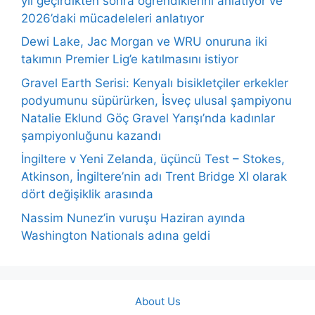
yıl geçirdikten sonra öğrendiklerini anlatıyor ve
2026’daki mücadeleleri anlatıyor
Dewi Lake, Jac Morgan ve WRU onuruna iki
takımın Premier Lig’e katılmasını istiyor
Gravel Earth Serisi: Kenyalı bisikletçiler erkekler
podyumunu süpürürken, İsveç ulusal şampiyonu
Natalie Eklund Göç Gravel Yarışı’nda kadınlar
şampiyonluğunu kazandı
İngiltere v Yeni Zelanda, üçüncü Test – Stokes,
Atkinson, İngiltere’nin adı Trent Bridge XI olarak
dört değişiklik arasında
Nassim Nunez’in vuruşu Haziran ayında
Washington Nationals adına geldi
About Us