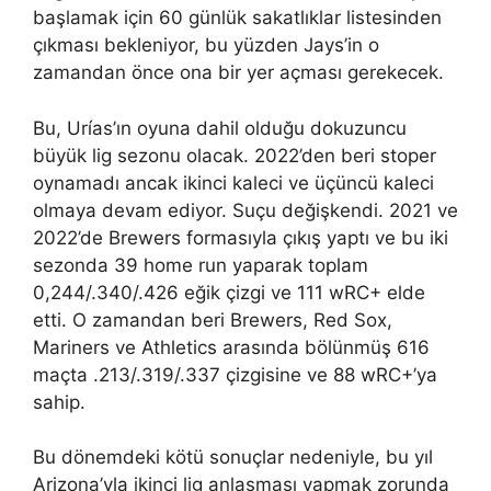
başlamak için 60 günlük sakatlıklar listesinden
çıkması bekleniyor, bu yüzden Jays’in o
zamandan önce ona bir yer açması gerekecek.
Bu, Urías’ın oyuna dahil olduğu dokuzuncu
büyük lig sezonu olacak. 2022’den beri stoper
oynamadı ancak ikinci kaleci ve üçüncü kaleci
olmaya devam ediyor. Suçu değişkendi. 2021 ve
2022’de Brewers formasıyla çıkış yaptı ve bu iki
sezonda 39 home run yaparak toplam
0,244/.340/.426 eğik çizgi ve 111 wRC+ elde
etti. O zamandan beri Brewers, Red Sox,
Mariners ve Athletics arasında bölünmüş 616
maçta .213/.319/.337 çizgisine ve 88 wRC+’ya
sahip.
Bu dönemdeki kötü sonuçlar nedeniyle, bu yıl
Arizona’yla ikinci lig anlaşması yapmak zorunda