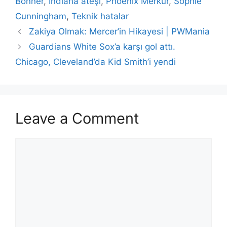
Bonner
,
Indiana ateşi
,
Phoenix Merkür
,
Sophie
Cunningham
,
Teknik hatalar
Zakiya Olmak: Mercer’in Hikayesi | PWMania
Guardians White Sox’a karşı gol attı.
Chicago, Cleveland’da Kid Smith’i yendi
Leave a Comment
Comment