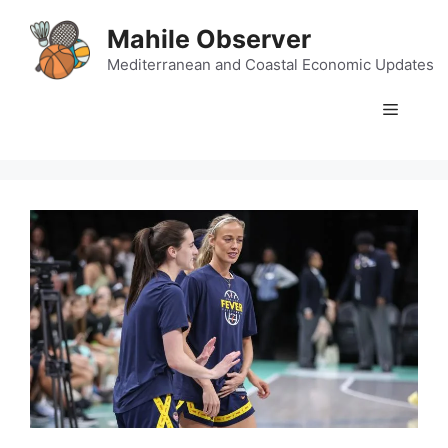
Skip
Mahile Observer
to
content
Mediterranean and Coastal Economic Updates
Menu