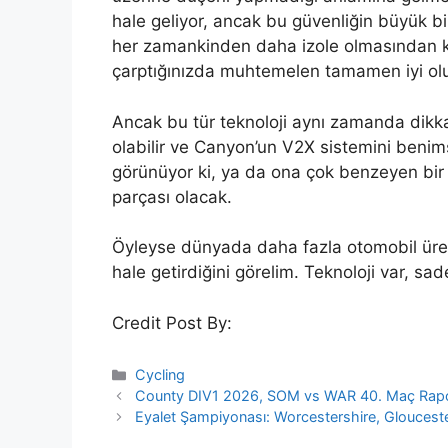
hale geliyor, ancak bu güvenliğin büyük bi
her zamankinden daha izole olmasından ka
çarptığınızda muhtemelen tamamen iyi ol
Ancak bu tür teknoloji aynı zamanda dikka
olabilir ve Canyon’un V2X sistemini benims
görünüyor ki, ya da ona çok benzeyen bir 
parçası olacak.
Öyleyse dünyada daha fazla otomobil üretic
hale getirdiğini görelim. Teknoloji var, sa
Credit Post By:
Categories
Cycling
County DIV1 2026, SOM vs WAR 40. Maç Rapor
Eyalet Şampiyonası: Worcestershire, Gloucester