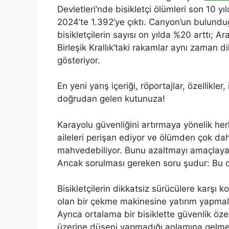
Devletleri’nde bisikletçi ölümleri son 10 y
2024’te 1.392’ye çıktı. Canyon’un bulundu
bisikletçilerin sayısı on yılda %20 arttı; Ar
Birleşik Krallık’taki rakamlar aynı zaman d
gösteriyor.
En yeni yarış içeriği, röportajlar, özellikl
doğrudan gelen kutunuza!
Karayolu güvenliğini artırmaya yönelik her
aileleri perişan ediyor ve ölümden çok da
mahvedebiliyor. Bunu azaltmayı amaçlayan h
Ancak sorulması gereken soru şudur: Bu d
Bisikletçilerin dikkatsiz sürücülere karşı 
olan bir çekme makinesine yatırım yapmaları
Ayrıca ortalama bir bisiklette güvenlik öze
üzerine düşeni yapmadığı anlamına gelmed