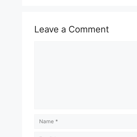
Leave a Comment
Comment
Name
Email