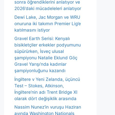
sonra öğrendiklerini anlatıyor ve
2026’daki mücadeleleri anlatıyor
Dewi Lake, Jac Morgan ve WRU
onuruna iki takımın Premier Lig’e
katılmasını istiyor
Gravel Earth Serisi: Kenyalı
bisikletçiler erkekler podyumunu
süpürürken, İsveç ulusal
şampiyonu Natalie Eklund Göç
Gravel Yarışı’nda kadınlar
şampiyonluğunu kazandı
İngiltere v Yeni Zelanda, üçüncü
Test – Stokes, Atkinson,
İngiltere’nin adı Trent Bridge XI
olarak dört değişiklik arasında
Nassim Nunez’in vuruşu Haziran
ayında Washington Nationals