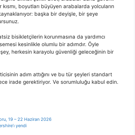
r kısmı, boyutları büyüyen arabalarda yolcuların
ynaklanıyor: başka bir deyişle, bir şeye
ursunuz.
tsiz bisikletçilerin korunmasına da yardımcı
emesi kesinlikle olumlu bir adımdır. Öyle
şey, herkesin karayolu güvenliği geleceğinin bir
isinin adım attığını ve bu tür şeyleri standart
dece irade gerektiriyor. Ve sorumluluğu kabul edin.
u, 19 – 22 Haziran 2026
shire’ı yendi