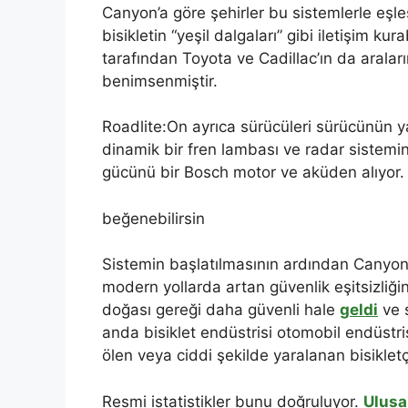
Canyon’a göre şehirler bu sistemlerle eşleşe
bisikletin “yeşil dalgaları” gibi iletişim k
tarafından Toyota ve Cadillac’ın da arala
benimsenmiştir.
Roadlite:On ayrıca sürücüleri sürücünün 
dinamik bir fren lambası ve radar sistemi
gücünü bir Bosch motor ve aküden alıyor.
beğenebilirsin
Sistemin başlatılmasının ardından Canyon b
modern yollarda artan güvenlik eşitsizliği
doğası gereği daha güvenli hale
geldi
ve s
anda bisiklet endüstrisi otomobil endüstr
ölen veya ciddi şekilde yaralanan bisikletçil
Resmi istatistikler bunu doğruluyor.
Ulusa