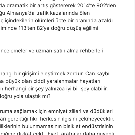
ılda dramatik bir artış göstererek 2014’te 902’den
ğu Almanya’da trafik kazalarında ölen
aç içindekilerin ölümleri üçte bir oranında azaldı.
iliminde 113’ten 82’ye doğru düşüş eğilimi
er, incelemeler ve uzman satın alma rehberleri
hangi bir girişimi eleştirmek zordur. Can kaybı
ha büyük olan ciddi yaralanmalar hayatları
erhangi bir şey yalnızca iyi bir şey olabilir.
oğru yola ulaştık mı?
koruma sağlamak için emniyet zilleri ve düdükleri
 gerektiği fikri herkesin ilgisini çekmeyecektir.
lliklerinin bulunmamasının bisiklet endüstrisinin
iğine dikkat çekti. Evet, arabalar daha güvenli