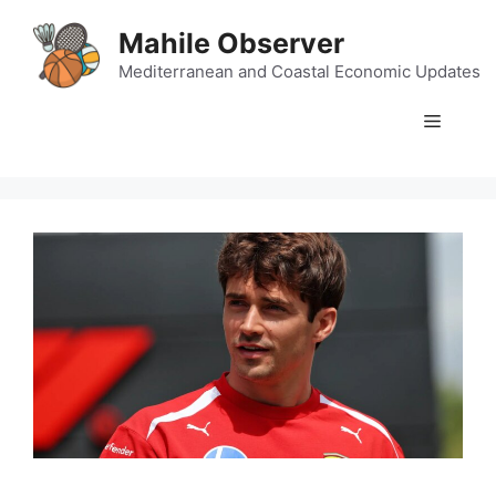
Skip
Mahile Observer
to
content
Mediterranean and Coastal Economic Updates
Menu