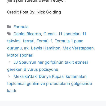
yılı aşkın süredir devam ediyor.
Credit Post By: Nick Golding
Categories
Formula
Tags
Daniel Ricardo
,
f1 canlı
,
f1 sonuçları
,
f1
takvimi
,
ferrari
,
Formül 1
,
Formula 1 puan
durumu
,
ırk
,
Lewis Hamilton
,
Max Verstappen
,
Motor sporları
JJ Spaun’un her golfçünün taklit etmesi
gereken 6 vuruş pozisyonu
Meksika’daki Dünya Kupası kutlamaları
toplumsal gerilim ve protestoların gölgesinde
kaldı