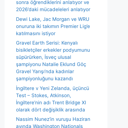
sonra öğrendiklerini anlatıyor ve
2026’daki mücadeleleri anlatıyor
Dewi Lake, Jac Morgan ve WRU
onuruna iki takımın Premier Lig’e
katılmasını istiyor
Gravel Earth Serisi: Kenyalı
bisikletçiler erkekler podyumunu
süpürürken, İsveç ulusal
şampiyonu Natalie Eklund Göç
Gravel Yarışı’nda kadınlar
şampiyonluğunu kazandı
İngiltere v Yeni Zelanda, üçüncü
Test – Stokes, Atkinson,
İngiltere’nin adı Trent Bridge XI
olarak dört değişiklik arasında
Nassim Nunez’in vuruşu Haziran
ayında Washington Nationals