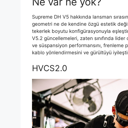
Ne var ne yok?
Supreme DH V5 hakkında lansman sırasında
geometri ne de kendine özgü estetik değiş
tekerlek boyutu konfigürasyonuyla eşleştir
V5.2 güncellemeleri, zaten sınıfında lider o
ve süspansiyon performansını, frenleme p
kablo yönlendirmesini ve gürültüyü iyileş
HVCS2.0