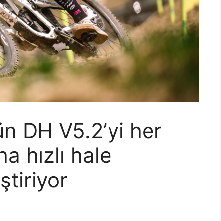
n DH V5.2’yi her
 hızlı hale
ştiriyor