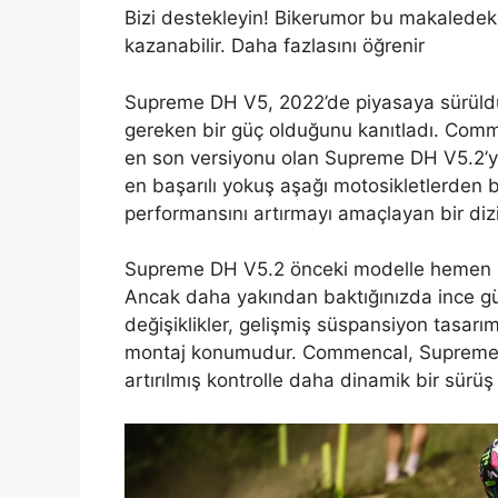
Bizi destekleyin! Bikerumor bu makaledeki
kazanabilir. Daha fazlasını öğrenir
Supreme DH V5, 2022’de piyasaya sürüldü
gereken bir güç olduğunu kanıtladı. Comm
en son versiyonu olan Supreme DH V5.2’yi
en başarılı yokuş aşağı motosikletlerden b
performansını artırmayı amaçlayan bir dizi
Supreme DH V5.2 önceki modelle hemen h
Ancak daha yakından baktığınızda ince gü
değişiklikler, gelişmiş süspansiyon tasarımı
montaj konumudur. Commencal, Supreme 
artırılmış kontrolle daha dinamik bir sürü