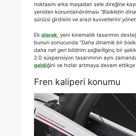
noktasını arka maşadan sele direğine kayd
yeniden konumlandırılması “
Bisikletin din
sürücü girdisini ve arazi kuvvetlerini yöne
Ek
olarak
, yeni kinematik tasarımın desteği
bunun sonucunda “
Daha dinamik bir bisik
daha net geri bildirim sağlar
İlginç bir ş
2.0 süspansiyon tasarımının aynı zamanda
geldi
ğini ve hızlar artmaya devam ettikçe
Fren kaliperi konumu