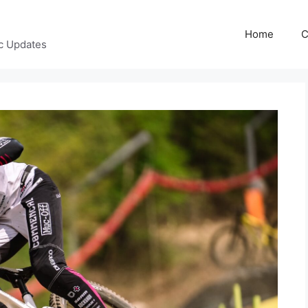
Home
C
c Updates