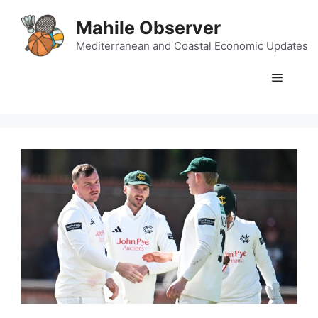
Skip
Mahile Observer
to
content
Mediterranean and Coastal Economic Updates
Menu