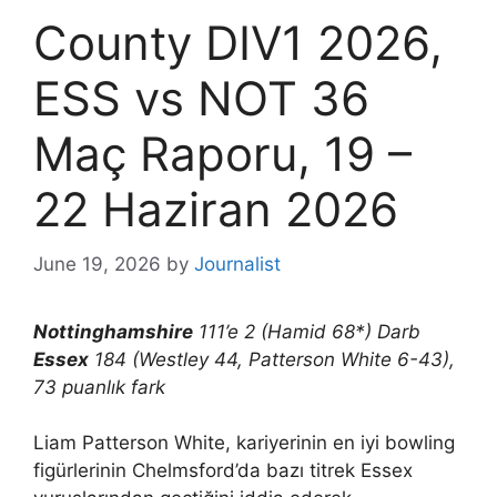
County DIV1 2026,
ESS vs NOT 36
Maç Raporu, 19 –
22 Haziran 2026
June 19, 2026
by
Journalist
Nottinghamshire
111’e 2 (Hamid 68*) Darb
Essex
184 (Westley 44, Patterson White 6-43),
73 puanlık fark
Liam Patterson White, kariyerinin en iyi bowling
figürlerinin Chelmsford’da bazı titrek Essex