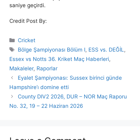
saniye geçirdi.
Credit Post By:
Categories
Cricket
Tags
Bölge Şampiyonası Bölüm I
,
ESS vs. DEĞİL
,
Essex vs Notts 36. Kriket Maç Haberleri
,
Makaleler
,
Raporlar
Eyalet Şampiyonası: Sussex birinci günde
Hampshire’ı domine etti
County DIV2 2026, DUR – NOR Maç Raporu
No. 32, 19 – 22 Haziran 2026