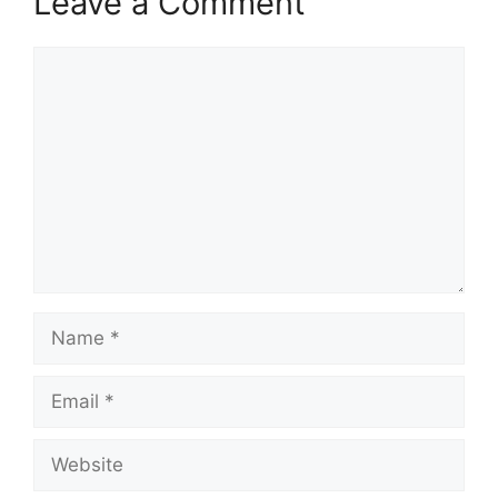
Leave a Comment
Comment
Name
Email
Website