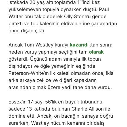
istekada 20 yaş altı toplamda 11’inci kez
yükselemeyen topuyla oynarken düştü. Paul
Walter onu takip ederek Olly Stone’u geride
bıraktı ve top kalecinin eldivenlerine çarpmadan
önce dışarı çıktı.
Ancak Tom Westley kurayı
kazand
ıktan sonra
neden vuruş yapmayı seçtiğini tam
olarak
gösterdi. Üçüncü adam sınırıyla ilk topun
dışındaydı ve öğle yemeğinin eşiğinde
Peterson-White’ın ilk kalesi olmadan önce, ikisi
arka arkaya zekice ve diğeri kapakların
arasından olmak üzere yedi tane daha vurdu.
Essex’in 17 sayı 56’lık en büyük tribününü,
sadece 13 katkıda bulunan Charlie Allison ile
domine etti. Ancak, ön bacağını sahaya doğru
sürerken, Westley hücum kenarını bir dalış