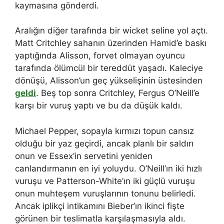
kaymasına gönderdi.
Aralığın diğer tarafında bir wicket seline yol açtı.
Matt Critchley sahanın üzerinden Hamid’e baskı
yaptığında Alisson, forvet olmayan oyuncu
tarafında ölümcül bir tereddüt yaşadı. Kaleciye
dönüşü, Alisson’un geç yükselişinin üstesinden
geldi
. Beş top sonra Critchley, Fergus O’Neill’e
karşı bir vuruş yaptı ve bu da düşük kaldı.
Michael Pepper, sopayla kırmızı topun cansız
olduğu bir yaz geçirdi, ancak planlı bir saldırı
onun ve Essex’in servetini yeniden
canlandırmanın en iyi yoluydu. O’Neill’ın iki hızlı
vuruşu ve Patterson-White’ın iki güçlü vuruşu
onun muhteşem vuruşlarının tonunu belirledi.
Ancak iplikçi intikamını Bieber’ın ikinci fişte
görünen bir teslimatla karşılaşmasıyla aldı.