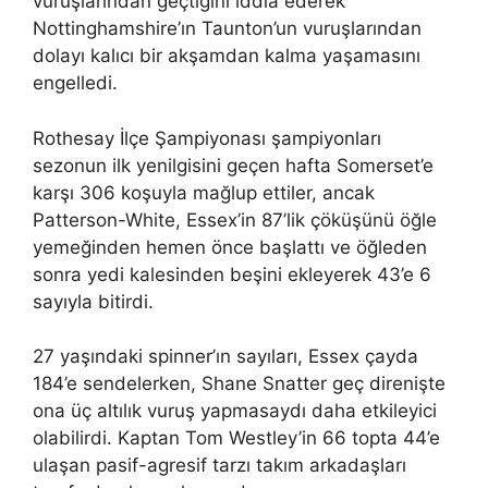
vuruşlarından geçtiğini iddia ederek
Nottinghamshire’ın Taunton’un vuruşlarından
dolayı kalıcı bir akşamdan kalma yaşamasını
engelledi.
Rothesay İlçe Şampiyonası şampiyonları
sezonun ilk yenilgisini geçen hafta Somerset’e
karşı 306 koşuyla mağlup ettiler, ancak
Patterson-White, Essex’in 87’lik çöküşünü öğle
yemeğinden hemen önce başlattı ve öğleden
sonra yedi kalesinden beşini ekleyerek 43’e 6
sayıyla bitirdi.
27 yaşındaki spinner’ın sayıları, Essex çayda
184’e sendelerken, Shane Snatter geç direnişte
ona üç altılık vuruş yapmasaydı daha etkileyici
olabilirdi. Kaptan Tom Westley’in 66 topta 44’e
ulaşan pasif-agresif tarzı takım arkadaşları