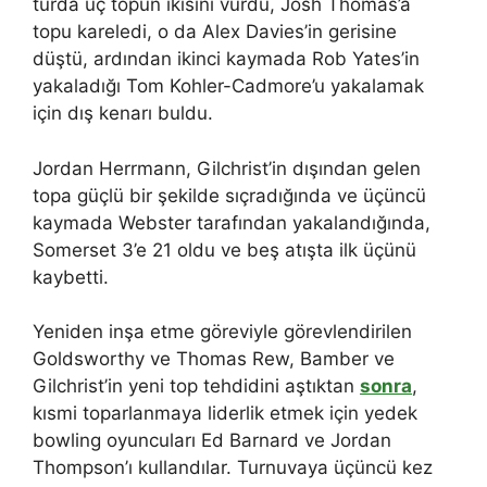
turda üç topun ikisini vurdu, Josh Thomas’a
topu kareledi, o da Alex Davies’in gerisine
düştü, ardından ikinci kaymada Rob Yates’in
yakaladığı Tom Kohler-Cadmore’u yakalamak
için dış kenarı buldu.
Jordan Herrmann, Gilchrist’in dışından gelen
topa güçlü bir şekilde sıçradığında ve üçüncü
kaymada Webster tarafından yakalandığında,
Somerset 3’e 21 oldu ve beş atışta ilk üçünü
kaybetti.
Yeniden inşa etme göreviyle görevlendirilen
Goldsworthy ve Thomas Rew, Bamber ve
Gilchrist’in yeni top tehdidini aştıktan
sonra
,
kısmi toparlanmaya liderlik etmek için yedek
bowling oyuncuları Ed Barnard ve Jordan
Thompson’ı kullandılar. Turnuvaya üçüncü kez