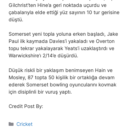
Gilchrist’ten Hine’a geri noktada uçurdu ve
çabalarıyla elde ettiği yüz sayının 10 tur gerisine
düştü.
Somerset yeni topla yoluna erken başladı, Jake
Paul ilk kaymada Davies’i yakaladı ve Overton
topu tekrar yakalayarak Yeats’i uzaklaştırdı ve
Warwickshire’ı 2/14’e düşürdü.
Düşük riskli bir yaklaşım benimseyen Hain ve
Mosley, 87 topta 50 kişilik bir ortaklığa devam
ederek Somerset bowling oyuncularını kovmak
için disiplinli bir vuruş yaptı.
Credit Post By:
Categories
Cricket