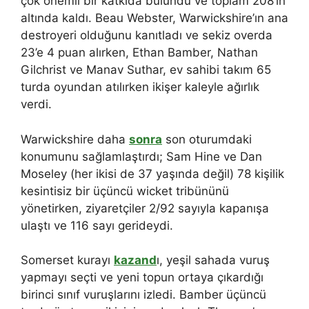
çok önemli bir katkıda bulundu ve toplam 208’in
altında kaldı. Beau Webster, Warwickshire’ın ana
destroyeri olduğunu kanıtladı ve sekiz overda
23’e 4 puan alırken, Ethan Bamber, Nathan
Gilchrist ve Manav Suthar, ev sahibi takım 65
turda oyundan atılırken ikişer kaleyle ağırlık
verdi.
Warwickshire daha
sonra
son oturumdaki
konumunu sağlamlaştırdı; Sam Hine ve Dan
Moseley (her ikisi de 37 yaşında değil) 78 kişilik
kesintisiz bir üçüncü wicket tribününü
yönetirken, ziyaretçiler 2/92 sayıyla kapanışa
ulaştı ve 116 sayı gerideydi.
Somerset kurayı
kazand
ı, yeşil sahada vuruş
yapmayı seçti ve yeni topun ortaya çıkardığı
birinci sınıf vuruşlarını izledi. Bamber üçüncü