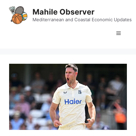
Skip
Mahile Observer
to
content
Mediterranean and Coastal Economic Updates
Menu