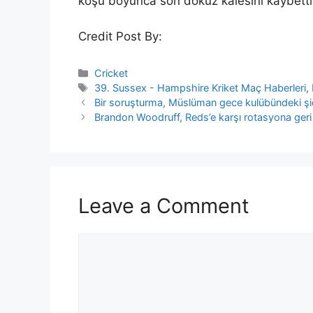
koşu boyunca son dokuz kalesini kaybetti
Credit Post By:
Categories
Cricket
Tags
39. Sussex - Hampshire Kriket Maç Haberleri
,
Bir soruşturma, Müslüman gece kulübündeki şidde
Brandon Woodruff, Reds’e karşı rotasyona geri
Leave a Comment
Comment