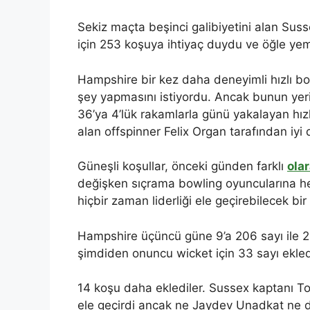
Sekiz maçta beşinci galibiyetini alan Sus
için 253 koşuya ihtiyaç duydu ve öğle yem
Hampshire bir kez daha deneyimli hızlı b
şey yapmasını istiyordu. Ancak bunun yerin
36’ya 4’lük rakamlarla günü yakalayan hı
alan offspinner Felix Organ tarafından iyi 
Güneşli koşullar, önceki günden farklı
ola
değişken sıçrama bowling oyuncularına he
hiçbir zaman liderliği ele geçirebilecek bi
Hampshire üçüncü güne 9’a 206 sayı ile 238
şimdiden onuncu wicket için 33 sayı ekled
14 koşu daha eklediler. Sussex kaptanı T
ele geçirdi ancak ne Jaydev Unadkat ne d