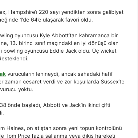
sex, Hampshire’ı 220 sayı yendikten sonra galibiyet
eğinde 1’de 64’e ulaşarak favori oldu.
owling oyuncusu Kyle Abbott’tan kahramanca bir
e, 13. birinci sınıf maçındaki en iyi dönüşü olan
zlı bowling oyuncusu Eddie Jack oldu. Üç wicket
desteklendi.
rak
vurucuların lehineydi, ancak sahadaki hafif
r zaman cesaret verdi ve zor koşullarda Sussex’te
r vurucu yoktu.
 önde başladı, Abbott ve Jack’in ikinci çifti
i.
om Haines, on atıştan sonra yeni topun kontrolünü
e Tom Price fazla sallanma veya dikiş hareketi