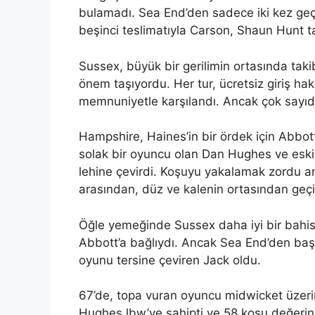
bulamadı. Sea End’den sadece iki kez geçt
beşinci teslimatıyla Carson, Shaun Hunt ta
Sussex, büyük bir gerilimin ortasında takib
önem taşıyordu. Her tur, ücretsiz giriş ha
memnuniyetle karşılandı. Ancak çok say
Hampshire, Haines’in bir ördek için Abbot
solak bir oyuncu olan Dan Hughes ve esk
lehine çevirdi. Koşuyu yakalamak zordu a
arasından, düz ve kalenin ortasından geçi
Öğle yemeğinde Sussex daha iyi bir bahis 
Abbott’a bağlıydı. Ancak Sea End’den başl
oyunu tersine çeviren Jack oldu.
67’de, topa vuran oyuncu midwicket üzeri
Hughes lbw’ye sahipti ve 58 koşu değerind