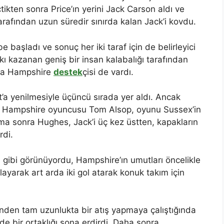
ikten sonra Price’ın yerini Jack Carson aldı ve
rafından uzun süredir sınırda kalan Jack’i kovdu.
e başladı ve sonuç her iki taraf için de belirleyici
kkı kazanan geniş bir insan kalabalığı tarafından
ıda Hampshire
destek
çisi de vardı.
t’a yenilmesiyle üçüncü sırada yer aldı. Ancak
i Hampshire oyuncusu Tom Alsop, oyunu Sussex’in
ma sonra Hughes, Jack’i üç kez üstten, kapakların
rdi.
gibi görünüyordu, Hampshire’ın umutları öncelikle
ayarak art arda iki gol atarak konuk takım için
nden tam uzunlukta bir atış yapmaya çalıştığında
e bir ortaklığı sona erdirdi. Daha sonra