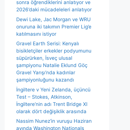
sonra öğrendiklerini anlatıyor ve
2026’daki mücadeleleri anlatıyor
Dewi Lake, Jac Morgan ve WRU
onuruna iki takımın Premier Lig’e
katılmasını istiyor
Gravel Earth Serisi: Kenyalı
bisikletçiler erkekler podyumunu
süpürürken, İsveç ulusal
şampiyonu Natalie Eklund Göç
Gravel Yarışı’nda kadınlar
şampiyonluğunu kazandı
İngiltere v Yeni Zelanda, üçüncü
Test – Stokes, Atkinson,
İngiltere’nin adı Trent Bridge XI
olarak dört değişiklik arasında
Nassim Nunez’in vuruşu Haziran
ayında Washington Nationals