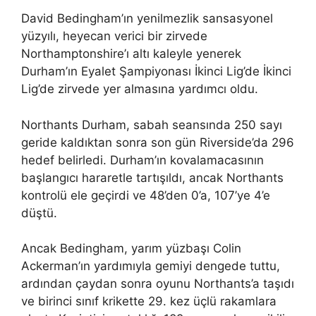
David Bedingham’ın yenilmezlik sansasyonel
yüzyılı, heyecan verici bir zirvede
Northamptonshire’ı altı kaleyle yenerek
Durham’ın Eyalet Şampiyonası İkinci Lig’de İkinci
Lig’de zirvede yer almasına yardımcı oldu.
Northants Durham, sabah seansında 250 sayı
geride kaldıktan sonra son gün Riverside’da 296
hedef belirledi. Durham’ın kovalamacasının
başlangıcı hararetle tartışıldı, ancak Northants
kontrolü ele geçirdi ve 48’den 0’a, 107’ye 4’e
düştü.
Ancak Bedingham, yarım yüzbaşı Colin
Ackerman’ın yardımıyla gemiyi dengede tuttu,
ardından çaydan sonra oyunu Northants’a taşıdı
ve birinci sınıf krikette 29. kez üçlü rakamlara