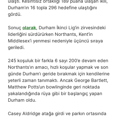
ulaştı. Kesintisiz ortaklığı 189 puana ulaşan ikili,
Durham’ın 16 topla 296 hedefine ulaştığını
gördü.
Sonuç
olarak
, Durham İkinci Lig’in zirvesindeki
liderliğini sürdürürken Northants, Kent’in
Middlesex’i yenmesi nedeniyle üçüncü sıraya
geriledi.
245 koşuluk bir farkla 6 sayı 200’e devam eden
Northants’ın amacı, hızlı koşular yapmak ve son
günde Durham’ı geride bırakmak için kendilerine
yeterli zaman tanımaktı. Ancak George Bartlett,
Matthew Potts’un bowlinginde geri noktada
yakalandığında rüya gibi bir başlangıç ​​yapan
Durham oldu.
Casey Aldridge atağa girdi ve parkın ortasında