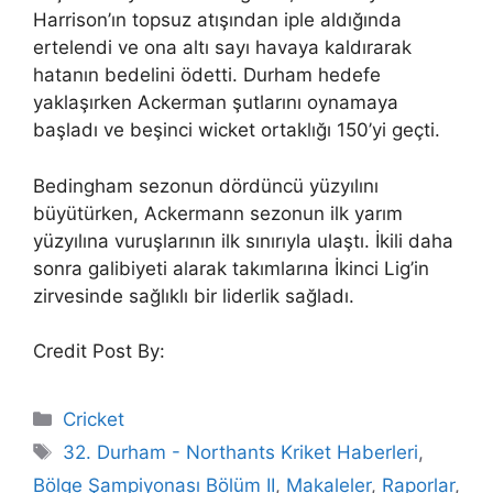
Harrison’ın topsuz atışından iple aldığında
ertelendi ve ona altı sayı havaya kaldırarak
hatanın bedelini ödetti. Durham hedefe
yaklaşırken Ackerman şutlarını oynamaya
başladı ve beşinci wicket ortaklığı 150’yi geçti.
Bedingham sezonun dördüncü yüzyılını
büyütürken, Ackermann sezonun ilk yarım
yüzyılına vuruşlarının ilk sınırıyla ulaştı. İkili daha
sonra galibiyeti alarak takımlarına İkinci Lig’in
zirvesinde sağlıklı bir liderlik sağladı.
Credit Post By:
Categories
Cricket
Tags
32. Durham - Northants Kriket Haberleri
,
Bölge Şampiyonası Bölüm II
,
Makaleler
,
Raporlar
,