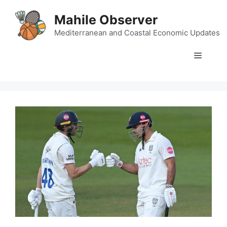
Skip
Mahile Observer
to
content
Mediterranean and Coastal Economic Updates
Menu