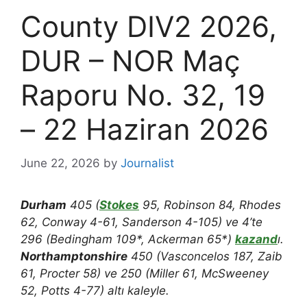
County DIV2 2026,
DUR – NOR Maç
Raporu No. 32, 19
– 22 Haziran 2026
June 22, 2026
by
Journalist
Durham
405 (
Stokes
95, Robinson 84, Rhodes
62, Conway 4-61, Sanderson 4-105) ve 4’te
296 (Bedingham 109*, Ackerman 65*)
kazand
ı.
Northamptonshire
450 (Vasconcelos 187, Zaib
61, Procter 58) ve 250 (Miller 61, McSweeney
52, Potts 4-77) altı kaleyle.