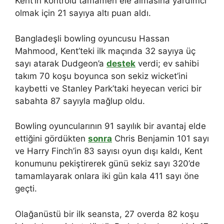
Kent’in kontrolü tamamen ele almasına yardımcı
olmak için 21 sayıya altı puan aldı.
Bangladeşli bowling oyuncusu Hassan
Mahmood, Kent’teki ilk maçında 32 sayıya üç
sayı atarak Dudgeon’a
destek
verdi; ev sahibi
takım 70 koşu boyunca son sekiz wicket’ini
kaybetti ve Stanley Park’taki heyecan verici bir
sabahta 87 sayıyla mağlup oldu.
Bowling oyuncularının 91 sayılık bir avantaj elde
ettiğini gördükten
sonra
Chris Benjamin 101 sayı
ve Harry Finch’in 83 sayısı oyun dışı kaldı, Kent
konumunu pekiştirerek günü sekiz sayı 320’de
tamamlayarak onlara iki gün kala 411 sayı öne
geçti.
Olağanüstü bir ilk seansta, 27 overda 82 koşu