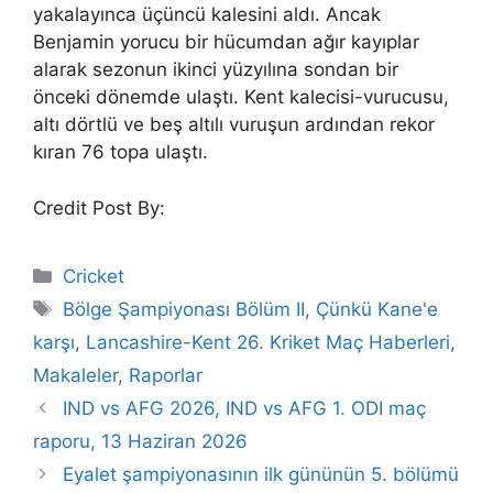
yakalayınca üçüncü kalesini aldı. Ancak
Benjamin yorucu bir hücumdan ağır kayıplar
alarak sezonun ikinci yüzyılına sondan bir
önceki dönemde ulaştı. Kent kalecisi-vurucusu,
altı dörtlü ve beş altılı vuruşun ardından rekor
kıran 76 topa ulaştı.
Credit Post By:
Categories
Cricket
Tags
Bölge Şampiyonası Bölüm II
,
Çünkü Kane'e
karşı
,
Lancashire-Kent 26. Kriket Maç Haberleri
,
Makaleler
,
Raporlar
IND vs AFG 2026, IND vs AFG 1. ODI maç
raporu, 13 Haziran 2026
Eyalet şampiyonasının ilk gününün 5. bölümü