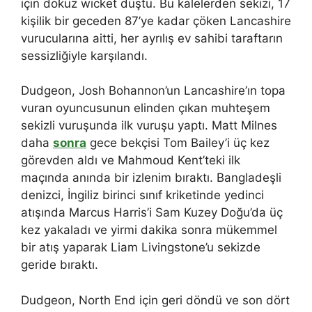
için dokuz wicket düştü. Bu kalelerden sekizi, 17
kişilik bir geceden 87’ye kadar çöken Lancashire
vurucularına aitti, her ayrılış ev sahibi taraftarın
sessizliğiyle karşılandı.
Dudgeon, Josh Bohannon’un Lancashire’ın topa
vuran oyuncusunun elinden çıkan muhteşem
sekizli vuruşunda ilk vuruşu yaptı. Matt Milnes
daha
sonra
gece bekçisi Tom Bailey’i üç kez
görevden aldı ve Mahmoud Kent’teki ilk
maçında anında bir izlenim bıraktı. Bangladeşli
denizci, İngiliz birinci sınıf kriketinde yedinci
atışında Marcus Harris’i Sam Kuzey Doğu’da üç
kez yakaladı ve yirmi dakika sonra mükemmel
bir atış yaparak Liam Livingstone’u sekizde
geride bıraktı.
Dudgeon, North End için geri döndü ve son dört