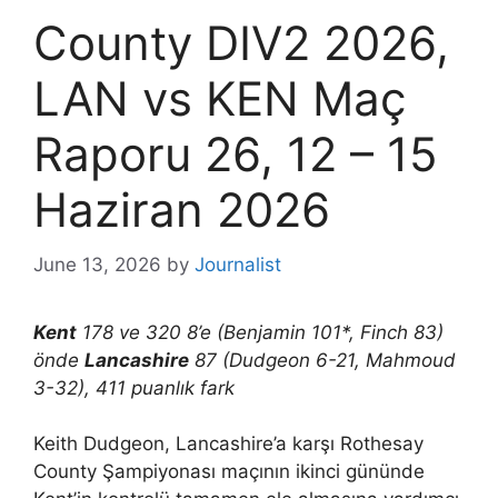
County DIV2 2026,
LAN vs KEN Maç
Raporu 26, 12 – 15
Haziran 2026
June 13, 2026
by
Journalist
Kent
178 ve 320 8’e (Benjamin 101*, Finch 83)
önde
Lancashire
87 (Dudgeon 6-21, Mahmoud
3-32), 411 puanlık fark
Keith Dudgeon, Lancashire’a karşı Rothesay
County Şampiyonası maçının ikinci gününde