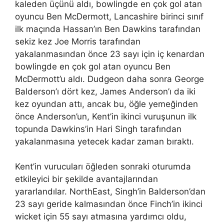
kaleden üçünü aldı, bowlingde en çok gol atan
oyuncu Ben McDermott, Lancashire birinci sınıf
ilk maçında Hassan’ın Ben Dawkins tarafından
sekiz kez Joe Morris tarafından
yakalanmasından önce 23 sayı için iç kenardan
bowlingde en çok gol atan oyuncu Ben
McDermott’u aldı. Dudgeon daha sonra George
Balderson’ı dört kez, James Anderson’ı da iki
kez oyundan attı, ancak bu, öğle yemeğinden
önce Anderson’un, Kent’in ikinci vuruşunun ilk
topunda Dawkins’in Hari Singh tarafından
yakalanmasına yetecek kadar zaman bıraktı.
Kent’in vurucuları öğleden sonraki oturumda
etkileyici bir şekilde avantajlarından
yararlandılar. NorthEast, Singh’in Balderson’dan
23 sayı geride kalmasından önce Finch’in ikinci
wicket için 55 sayı atmasına yardımcı oldu,