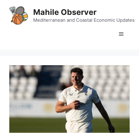
Skip
Mahile Observer
to
content
Mediterranean and Coastal Economic Updates
Menu