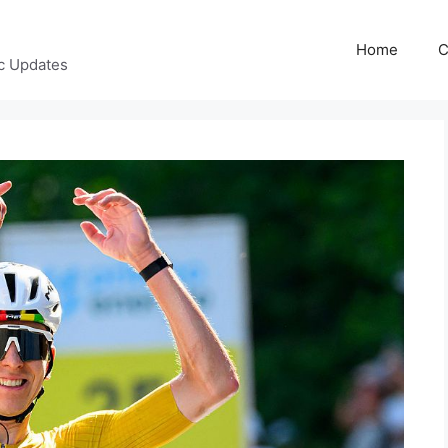
Home
C
c Updates