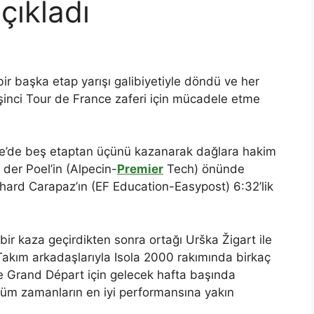
çıkladı
ir başka etap yarışı galibiyetiyle döndü ve her
nci Tour de France zaferi için mücadele etme
se’de beş etaptan üçünü kazanarak dağlara hakim
der Poel’in (Alpecin-
Premier
Tech) önünde
ichard Carapaz’ın (EF Education-Easypost) 6:32’lik
bir kaza geçirdikten sonra ortağı Urška Žigart ile
 Takım arkadaşlarıyla Isola 2000 rakımında birkaç
e Grand Départ için gelecek hafta başında
tüm zamanların en iyi performansına yakın