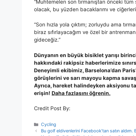
“Muhtemelen son tırmanıştan önceki tüm sı
olacak, bu yüzden bacaklarımı ve ciğerlerim
“Son hızla yola çıktım; zorluydu ama tırm
biraz sıfırlayacağım ve özel bir antrenma
gideceğiz.”
Dünyanın en büyük bisiklet yarışı birinc
hakkındaki rakipsiz haberlerimize sınır
Deneyimli ekibimiz, Barselona’dan Paris
görüşlerini ve sarı mayoyu kapma savaş
Ayrıca, hareket halindeyken aksiyonu 
erişin!
Daha fazlasını öğrenin.
Credit Post By:
Categories
Cycling
Bu golf eldivenlerini Facebook’tan satın aldım.