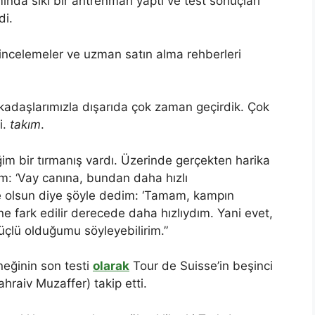
nda sıkı bir antrenman yaptı ve test sonuçları
di.
er, incelemeler ve uzman satın alma rehberleri
rkadaşlarımızla dışarıda çok zaman geçirdik. Çok
i.
takım
.
iğim bir tırmanış vardı. Üzerinde gerçekten harika
 ‘Vay canına, bundan daha hızlı
ce olsun diye şöyle dedim: ‘Tamam, kampın
 fark edilir derecede daha hızlıydım. Yani evet,
çlü olduğumu söyleyebilirim.”
eğinin son testi
olarak
Tour de Suisse’in beşinci
hraiv Muzaffer) takip etti.