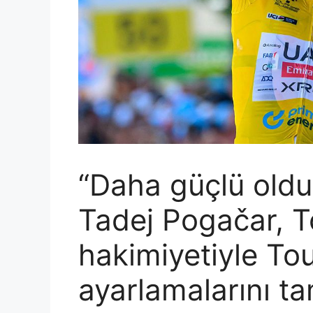
“Daha güçlü old
Tadej Pogačar, T
hakimiyetiyle To
ayarlamalarını t