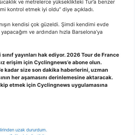
caklık ve metrelerce yükseklikteki Tur’a benzer
i kontrol etmek iyi oldu” diye açıkladı.
anışın kendisi çok güzeldi. Şimdi kendimi evde
n yapacağım ve ardından hızla Barselona’ya
i sınıf yayınları hak ediyor. 2026 Tour de France
sız erişim için Cyclingnews’e abone olun.
’e kadar size son dakika haberlerini, uzman
ının her aşamasını derinlemesine aktaracak.
takip etmek için Cyclingnews uygulamasına
 Birinden uzak dururdum.