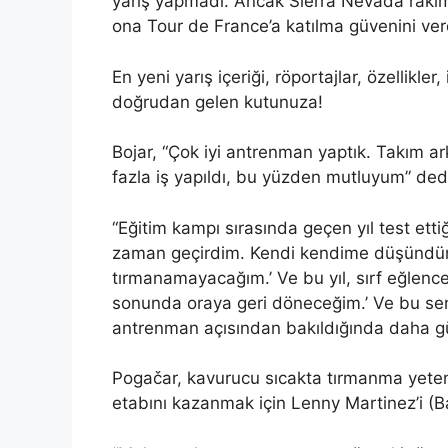
yarış yapmadı. Ancak Sierra Nevada rakımı
ona Tour de France’a katılma güvenini ver
En yeni yarış içeriği, röportajlar, özellikl
doğrudan gelen kutunuza!
Bojar, “Çok iyi antrenman yaptık. Takım a
fazla iş yapıldı, bu yüzden mutluyum” ded
“Eğitim kampı sırasında geçen yıl test ett
zaman geçirdim. Kendi kendime düşündüm:
tırmanamayacağım.’ Ve bu yıl, sırf eğlen
sonunda oraya geri döneceğim.’ Ve bu sene
antrenman açısından bakıldığında daha gü
Pogačar, kavurucu sıcakta tırmanma yeten
etabını kazanmak için Lenny Martinez’i (Ba