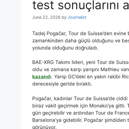
test sonuçlarını a
June 22, 2026
by
Journalist
Tadej Pogačar, Tour de Suisse’den evine b
zamankinden daha güçlü olduğunu ve beşi
yolunda olduğunu doğruladı.
BAE-XRG Takımı lideri, yeni Tour de Suis
oldu ve zamana karşı yarışını Mathieu van 
kazand
ı. Yarışı GC’deki en yakın rakibi R
derecesiyle geride bıraktı.
Pogačar, kadınlar Tour de Suisse’de ciddi 
biraz vakit geçirmek için Monako’ya gitti.
gün geçirebilir ve ardından Tour de Franc
Barselona’ya gidebilir. Pogačar şimdiden 
görünüyor.