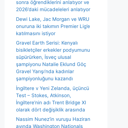
sonra öğrendiklerini anlatıyor ve
2026’daki mücadeleleri anlatıyor
Dewi Lake, Jac Morgan ve WRU
onuruna iki takımın Premier Lig’e
katılmasını istiyor
Gravel Earth Serisi: Kenyalı
bisikletçiler erkekler podyumunu
süpürürken, İsveç ulusal
şampiyonu Natalie Eklund Göç
Gravel Yarışı’nda kadınlar
şampiyonluğunu kazandı
İngiltere v Yeni Zelanda, üçüncü
Test – Stokes, Atkinson,
İngiltere’nin adı Trent Bridge XI
olarak dört değişiklik arasında
Nassim Nunez’in vuruşu Haziran
ayında Washington Nationals