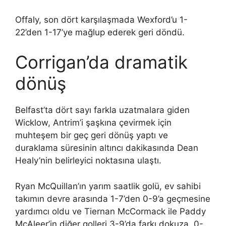
Offaly, son dört karşılaşmada Wexford’u 1-
22’den 1-17’ye mağlup ederek geri döndü.
Corrigan’da dramatik
dönüş
Belfast’ta dört sayı farkla uzatmalara giden
Wicklow, Antrim’i şaşkına çevirmek için
muhteşem bir geç geri dönüş yaptı ve
duraklama süresinin altıncı dakikasında Dean
Healy’nin belirleyici noktasına ulaştı.
Ryan McQuillan’ın yarım saatlik golü, ev sahibi
takımın devre arasında 1-7’den 0-9’a geçmesine
yardımcı oldu ve Tiernan McCormack ile Paddy
McAleer’in diğer golleri 3-9’da farkı dokuza, 0-