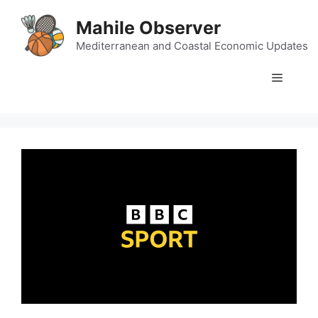
Skip
Mahile Observer
to
content
Mediterranean and Coastal Economic Updates
Menu