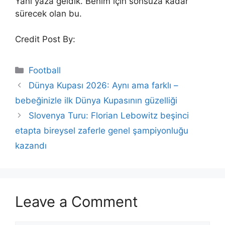
Yani yaza geldik. Benim için sonsuza kadar
sürecek olan bu.
Credit Post By:
Categories
Football
Dünya Kupası 2026: Aynı ama farklı –
bebeğinizle ilk Dünya Kupasının güzelliği
Slovenya Turu: Florian Lebowitz beşinci
etapta bireysel zaferle genel şampiyonluğu
kazandı
Leave a Comment