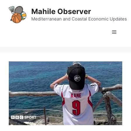
Skip
Mahile Observer
to
content
Mediterranean and Coastal Economic Updates
Menu