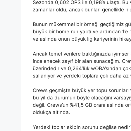
Sezonda 0,602 OPS ile 0,198’e ulaştı. Bu 
zamanlar oldu, ancak bunları genellikle hi
Bunun mükemmel bir örneği geçtiğimiz günl
büyük bir home run yaptı ve ardından 1’e 
ve aslında onun büyük lig kariyerinin hikaye
Ancak temel verilere baktığınızda iyimser 
incelenecek zayıf bir alan sunacağım. Cre
üzerindedir ve 0,264’lük wOBA’sından çok 
sallanıyor ve yerdeki toplara çok daha az 
Crews geçmişte büyük yer topu sorunları 
bu yıl da durumun böyle olacağını varsa
değil. Crews’un %41,5 GB oranı aslında or
oldukça altında.
Yerdeki toplar ekibin sorunu değilse nedir?