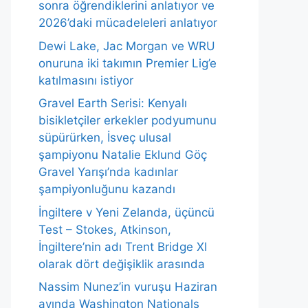
sonra öğrendiklerini anlatıyor ve
2026’daki mücadeleleri anlatıyor
Dewi Lake, Jac Morgan ve WRU
onuruna iki takımın Premier Lig’e
katılmasını istiyor
Gravel Earth Serisi: Kenyalı
bisikletçiler erkekler podyumunu
süpürürken, İsveç ulusal
şampiyonu Natalie Eklund Göç
Gravel Yarışı’nda kadınlar
şampiyonluğunu kazandı
İngiltere v Yeni Zelanda, üçüncü
Test – Stokes, Atkinson,
İngiltere’nin adı Trent Bridge XI
olarak dört değişiklik arasında
Nassim Nunez’in vuruşu Haziran
ayında Washington Nationals