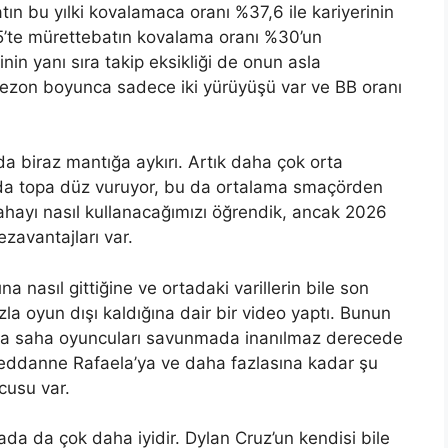
ın bu yılki kovalamaca oranı %37,6 ile kariyerinin
5’te mürettebatın kovalama oranı %30’un
ğinin yanı sıra takip eksikliği de onun asla
ezon boyunca sadece iki yürüyüşü var ve BB oranı
nda biraz mantığa aykırı. Artık daha çok orta
da topa düz vuruyor, bu da ortalama smaçörden
hayı nasıl kullanacağımızı öğrendik, ancak 2026
zavantajları var.
 nasıl gittiğine ve ortadaki varillerin bile son
 oyun dışı kaldığına dair bir video yaptı. Bunun
rta saha oyuncuları savunmada inanılmaz derecede
eddanne Rafaela’ya ve daha fazlasına kadar şu
cusu var.
a da çok daha iyidir. Dylan Cruz’un kendisi bile