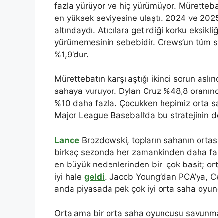
fazla yürüyor ve hiç yürümüyor. Mürettebat
en yüksek seviyesine ulaştı. 2024 ve 202
altındaydı. Atıcılara getirdiği korku eksikli
yürümemesinin sebebidir. Crews’un tüm s
%1,9’dur.
Mürettebatın karşılaştığı ikinci sorun aslı
sahaya vuruyor. Dylan Cruz %48,8 oranın
%10 daha fazla. Çocukken hepimiz orta sa
Major League Baseball’da bu stratejinin de
Lance
Brozdowski, topların sahanın ortasına
birkaç sezonda her zamankinden daha fazla
en büyük nedenlerinden biri çok basit; o
iyi hale
geldi
. Jacob Young’dan PCA’ya, C
anda piyasada pek çok iyi orta saha oyun
Ortalama bir orta saha oyuncusu savunmad