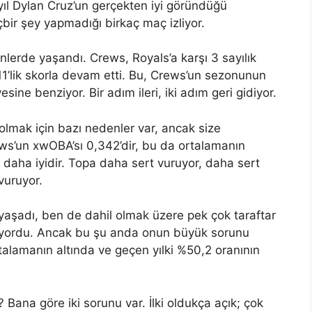
yıl Dylan Cruz’un gerçekten iyi göründüğü
çbir şey yapmadığı birkaç maç izliyor.
erde yaşandı. Crews, Royals’a karşı 3 sayılık
11’lik skorla devam etti. Bu, Crews’un sezonunun
sine benziyor. Bir adım ileri, iki adım geri gidiyor.
olmak için bazı nedenler var, ancak size
ws’un xwOBA’sı 0,342’dir, bu da ortalamanın
daha iyidir. Topa daha sert vuruyor, daha sert
vuruyor.
yaşadı, ben de dahil olmak üzere pek çok taraftar
yıyordu. Ancak bu şu anda onun büyük sorunu
talamanın altında ve geçen yılki %50,2 oranının
 Bana göre iki sorunu var. İlki oldukça açık; çok