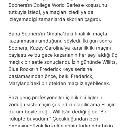
Sooners’ın College World Series’e koşusunu
tutkuyla izledi, ya maçları izledi ya da
izleyemediği zamanlarda skorları çağırdı.
Bana Sooners’ın Omaha’daki finali iki maçta
kazanmasını umduğunu söyledi. İki gün sonra
Sooners, Kuzey Carolina’ya karşı ilk iki maçını
paylaştı ve bu gece kazananın her şeyi aldığı üç
maçlık bir setle sonuçlandı. İzin gününde Willits,
Blue Rocks’ın Frederick Keys serisine
başlamasından önce, belki Frederick,
Maryland’deki bir otelden maçı izleyebilecek.
Bazı genç profesyoneller için ikinci liglerin
zorluğu sistem için şok edici olabilir ama Eli için
durum böyle değil. Willits’in dediği gibi: “Bir
kulüpte büyüdüm.” Çocukluğundan beri
babasını büyük lig kulüplerinin turlarında takip