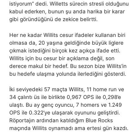
istiyorum” dedi. Willetts sürecin stresli olduğunu
kabul ederken, bunun şu anda harika bir karar
gibi göründüğünü de zekice belirtti.
Her ne kadar Willits cesur ifadeler kullanan biri
olmasa da, 20 yaşına geldiğinde büyük liglere
çıkmak istediğini birçok kez açıkça ifade etti.
Willits için bu cesur bir açıklama değil, son
derece makul bir hedef. Bu sezon bize Willits’in
bu hedefe ulaşma yolunda ilerlediğini gösterdi.
İki seviyedeki 57 maçta Willits, 11 home run ve
34 çalıntı üs ile birlikte 0,967 OPS ile 0,298’e
ulaştı. Bu ay genç oyuncu, 7 homers ve 1.249
OPS ile 0.322’ye ulaşarak oyununu geliştirdi.
Röportajın ardından katıldığım Blue Rocks
maçında Willits oynamadı ama ertesi gün kazdı.