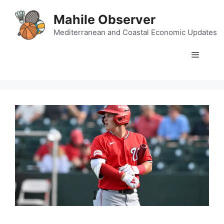
Skip
Mahile Observer
to
content
Mediterranean and Coastal Economic Updates
Menu