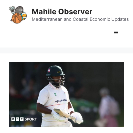
Skip
Mahile Observer
to
content
Mediterranean and Coastal Economic Updates
Menu