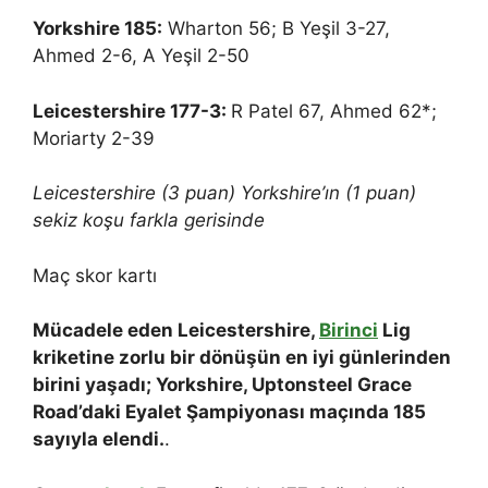
Yorkshire 185:
Wharton 56; B Yeşil 3-27,
Ahmed 2-6, A Yeşil 2-50
Leicestershire 177-3:
R Patel 67, Ahmed 62*;
Moriarty 2-39
Leicestershire (3 puan) Yorkshire’ın (1 puan)
sekiz koşu farkla gerisinde
Maç skor kartı
Mücadele eden Leicestershire,
Birinci
Lig
kriketine zorlu bir dönüşün en iyi günlerinden
birini yaşadı; Yorkshire, Uptonsteel Grace
Road’daki Eyalet Şampiyonası maçında 185
sayıyla elendi.
.