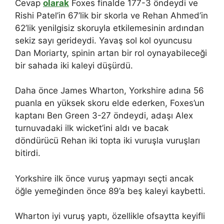
Cevap
olarak
Foxes finalde 177-3 öndeydi ve
Rishi Patel’in 67’lik bir skorla ve Rehan Ahmed’in
62’lik yenilgisiz skoruyla etkilemesinin ardından
sekiz sayı gerideydi. Yavaş sol kol oyuncusu
Dan Moriarty, spinin artan bir rol oynayabileceği
bir sahada iki kaleyi düşürdü.
Daha önce James Wharton, Yorkshire adına 56
puanla en yüksek skoru elde ederken, Foxes’un
kaptanı Ben Green 3-27 öndeydi, adaşı Alex
turnuvadaki ilk wicket’ini aldı ve bacak
döndürücü Rehan iki topta iki vuruşla vuruşları
bitirdi.
Yorkshire ilk önce vuruş yapmayı seçti ancak
öğle yemeğinden önce 89’a beş kaleyi kaybetti.
Wharton iyi vuruş yaptı, özellikle ofsaytta keyifli