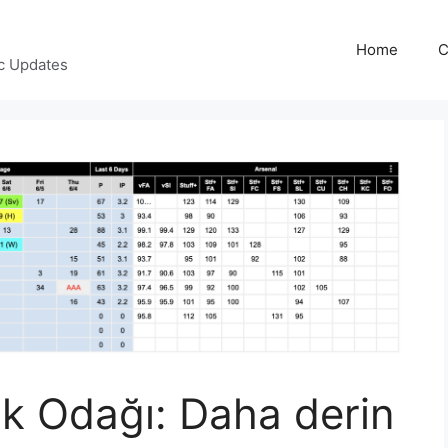
Home
C
c Updates
k Odağı: Daha derin