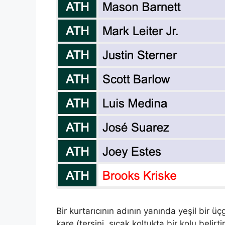
Bir kurtarıcının adının yanında yeşil bir üçg
kare (tersini, sıcak koltukta bir kolu belirtir)