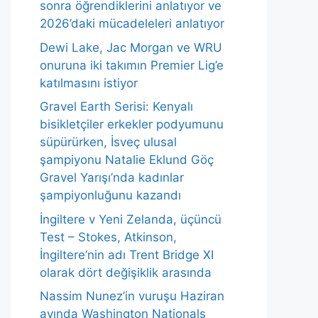
sonra öğrendiklerini anlatıyor ve
2026’daki mücadeleleri anlatıyor
Dewi Lake, Jac Morgan ve WRU
onuruna iki takımın Premier Lig’e
katılmasını istiyor
Gravel Earth Serisi: Kenyalı
bisikletçiler erkekler podyumunu
süpürürken, İsveç ulusal
şampiyonu Natalie Eklund Göç
Gravel Yarışı’nda kadınlar
şampiyonluğunu kazandı
İngiltere v Yeni Zelanda, üçüncü
Test – Stokes, Atkinson,
İngiltere’nin adı Trent Bridge XI
olarak dört değişiklik arasında
Nassim Nunez’in vuruşu Haziran
ayında Washington Nationals