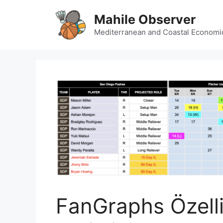
Skip
Mahile Observer
to
content
Mediterranean and Coastal Economi
FanGraphs Özelli