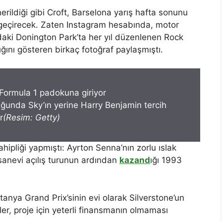
rildiği gibi Croft, Barselona yarış hafta sonunu
 geçirecek. Zaten Instagram hesabında, motor
e’daki Donington Park’ta her yıl düzenlenen Rock
ığını gösteren birkaç fotoğraf paylaşmıştı.
ğunda Sky’ın yerine Harry Benjamin tercih
r
(Resim: Getty)
hipliği yapmıştı: Ayrton Senna’nın zorlu ıslak
fsanevi açılış turunun ardından
kazand
ığı 1993
tanya Grand Prix’sinin evi olarak Silverstone’un
ler, proje için yeterli finansmanın olmaması