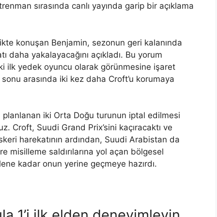
renman sırasında canlı yayında garip bir açıklama
ikte konuşan Benjamin, sezonun geri kalanında
atı daha yakalayacağını açıkladı. Bu yorum
aki ilk yedek oyuncu olarak görünmesine işaret
on sonu arasında iki kez daha Croft’u korumaya
planlanan iki Orta Doğu turunun iptal edilmesi
uz. Croft, Suudi Grand Prix’sini kaçıracaktı ve
 askeri harekatının ardından, Suudi Arabistan da
e misilleme saldırılarına yol açan bölgesel
dilene kadar onun yerine geçmeye hazırdı.
la 1’i ilk elden deneyimleyin