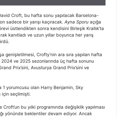
vid Croft, bu hafta sonu yapılacak Barselona-
on sadece bir yarışı kaçıracak.
Ayna Sporu
açığa
görevi üstlendikten sonra kendisini Birleşik Krallık’ta
ak kanıtladı ve uzun yıllar boyunca her yarış
ürdü.
a genişletilmesi, Crofty’nin ara sıra yapılan hafta
. 2024 ve 2025 sezonlarında üç hafta sonunu
and Prix’sini, Avusturya Grand Prix’sini ve
la 1 yorumcusu olan Harry Benjamin, Sky
için seçilmişti.
 Croft’un bu yılki programında değişiklik yapılması
ağı yönünde beklentiler devam ediyor. Ancak