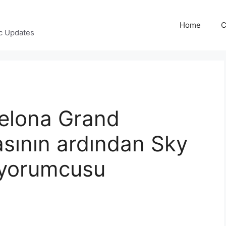
Home
C
c Updates
selona Grand
asının ardından Sky
 yorumcusu