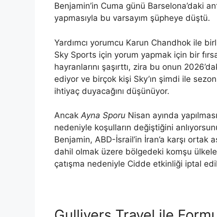
Benjamin’in Cuma günü Barselona’daki ant
yapmasıyla bu varsayım şüpheye düştü.
Yardımcı yorumcu Karun Chandhok ile birl
Sky Sports için yorum yapmak için bir fırs
hayranlarını şaşırttı, zira bu onun 2026’d
ediyor ve birçok kişi Sky’ın şimdi ile sez
ihtiyaç duyacağını düşünüyor.
Ancak
Ayna Sporu
Nisan ayında yapılması 
nedeniyle koşulların değiştiğini anlıyorsun
Benjamin, ABD-İsrail’in İran’a karşı ortak
dahil olmak üzere bölgedeki komşu ülkeler
çatışma nedeniyle Cidde etkinliği iptal e
Gullivers Travel ile Formu