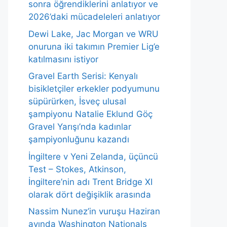
sonra öğrendiklerini anlatıyor ve
2026’daki mücadeleleri anlatıyor
Dewi Lake, Jac Morgan ve WRU
onuruna iki takımın Premier Lig’e
katılmasını istiyor
Gravel Earth Serisi: Kenyalı
bisikletçiler erkekler podyumunu
süpürürken, İsveç ulusal
şampiyonu Natalie Eklund Göç
Gravel Yarışı’nda kadınlar
şampiyonluğunu kazandı
İngiltere v Yeni Zelanda, üçüncü
Test – Stokes, Atkinson,
İngiltere’nin adı Trent Bridge XI
olarak dört değişiklik arasında
Nassim Nunez’in vuruşu Haziran
ayında Washington Nationals