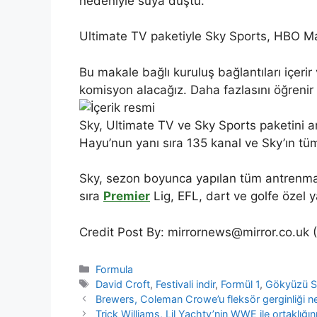
nedeniyle suya düştü.
Ultimate TV paketiyle Sky Sports, HBO Ma
Bu makale bağlı kuruluş bağlantıları içer
komisyon alacağız. Daha fazlasını öğrenir
Sky, Ultimate TV ve Sky Sports paketini a
Hayu’nun yanı sıra 135 kanal ve Sky’ın tüm
Sky, sezon boyunca yapılan tüm antrenmanl
sıra
Premier
Lig, EFL, dart ve golfe özel 
Credit Post By: mirrornews@mirror.co.uk 
Categories
Formula
Tags
David Croft
,
Festivali indir
,
Formül 1
,
Gökyüzü Sp
Brewers, Coleman Crowe’u fleksör gerginliği ne
Trick Williams, Lil Yachty’nin WWE ile ortaklığını