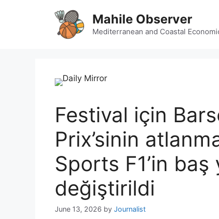
Skip
Mahile Observer
to
content
Mediterranean and Coastal Economi
Festival için Bar
Prix’sinin atlanm
Sports F1’in baş
değiştirildi
June 13, 2026
by
Journalist