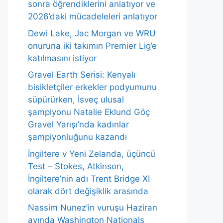
sonra öğrendiklerini anlatıyor ve
2026’daki mücadeleleri anlatıyor
Dewi Lake, Jac Morgan ve WRU
onuruna iki takımın Premier Lig’e
katılmasını istiyor
Gravel Earth Serisi: Kenyalı
bisikletçiler erkekler podyumunu
süpürürken, İsveç ulusal
şampiyonu Natalie Eklund Göç
Gravel Yarışı’nda kadınlar
şampiyonluğunu kazandı
İngiltere v Yeni Zelanda, üçüncü
Test – Stokes, Atkinson,
İngiltere’nin adı Trent Bridge XI
olarak dört değişiklik arasında
Nassim Nunez’in vuruşu Haziran
ayında Washington Nationals