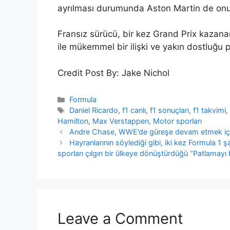
ayrılması durumunda Aston Martin de onun iç
Fransız sürücü, bir kez Grand Prix kazana
ile mükemmel bir ilişki ve yakın dostluğu pa
Credit Post By: Jake Nichol
Categories
Formula
Tags
Daniel Ricardo
,
f1 canlı
,
f1 sonuçları
,
f1 takvimi
Hamilton
,
Max Verstappen
,
Motor sporları
Andre Chase, WWE’de güreşe devam etmek için 
Hayranlarının söylediği gibi, iki kez Formula 
sporları çılgın bir ülkeye dönüştürdüğü “Patlamayı
Leave a Comment