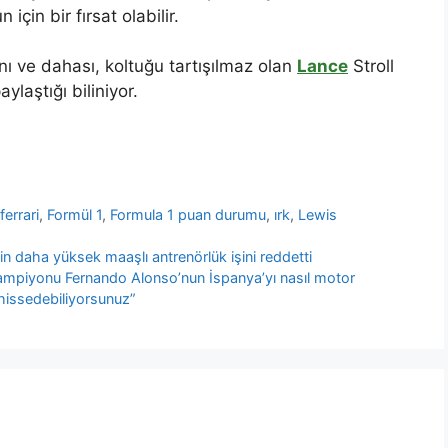
in bir fırsat olabilir.
nı ve dahası, koltuğu tartışılmaz olan
Lance
Stroll
ylaştığı biliniyor.
,
ferrari
,
Formül 1
,
Formula 1 puan durumu
,
ırk
,
Lewis
daha yüksek maaşlı antrenörlük işini reddetti
1 şampiyonu Fernando Alonso’nun İspanya’yı nasıl motor
 hissedebiliyorsunuz”