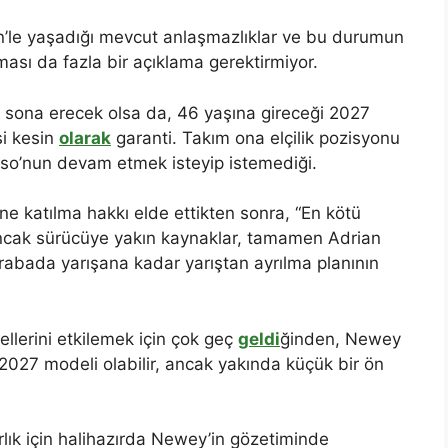
in’le yaşadığı mevcut anlaşmazlıklar ve bu durumun
ması da fazla bir açıklama gerektirmiyor.
sona erecek olsa da, 46 yaşına gireceği 2027
si kesin
olarak
garanti. Takım ona elçilik pozisyonu
onso’nun devam etmek isteyip istemediği.
ne katılma hakkı elde ettikten sonra, “En kötü
Ancak sürücüye yakın kaynaklar, tamamen Adrian
rabada yarışana kadar yarıştan ayrılma planının
llerini etkilemek için çok geç
geldi
ğinden, Newey
2027 modeli olabilir, ancak yakında küçük bir ön
ırlık için halihazırda Newey’in gözetiminde