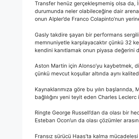
Transfer henüz gerçekleşmemiş olsa da, İ
durumunda neler olabileceğine dair arena 
onun Alpler’de Franco Colapinto’nun yerin
Gasly takdire şayan bir performans sergili
memnuniyetle karşılayacaktır çünkü 32 ke
kendini kanıtlamak onun piyasa değerini de
Aston Martin için Alonso’yu kaybetmek, diğe
çünkü mevcut koşullar altında aynı kalite
Kaynaklarımıza göre bu yılın başlarında, 
bağlılığını yeni teyit eden Charles Leclerc 
Ringte George Russell’dan da olası bir he
Esteban Ocon’un da olası çözümler arası
Fransız sürücü Haas’ta kalma mücadelesi 