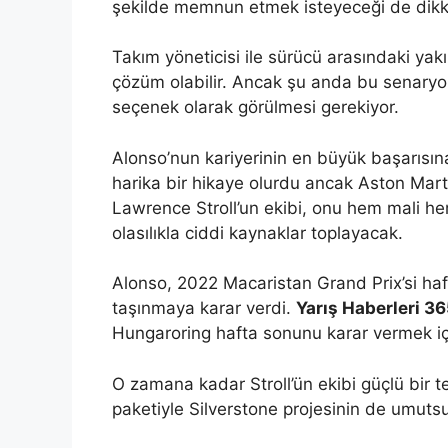
şekilde memnun etmek isteyeceği de dikka
Takım yöneticisi ile sürücü arasındaki yakı
çözüm olabilir. Ancak şu anda bu senaryon
seçenek olarak görülmesi gerekiyor.
Alonso’nun kariyerinin en büyük başarısı
harika bir hikaye olurdu ancak Aston Mar
Lawrence Stroll’un ekibi, onu hem mali h
olasılıkla ciddi kaynaklar toplayacak.
Alonso, 2022 Macaristan Grand Prix’si haf
taşınmaya karar verdi.
Yarış Haberleri 3
Hungaroring hafta sonunu karar vermek içi
O zamana kadar Stroll’ün ekibi güçlü bir t
paketiyle Silverstone projesinin de umutsu