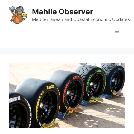
Skip
Mahile Observer
to
content
Mediterranean and Coastal Economic Updates
Menu