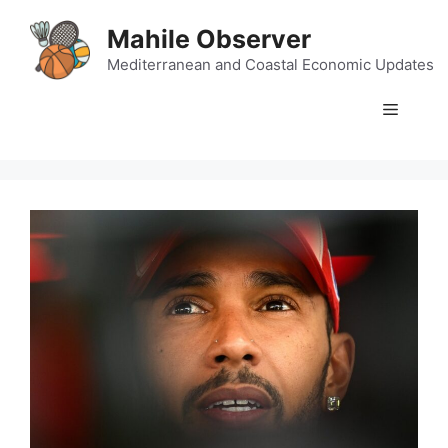
Skip
Mahile Observer
to
content
Mediterranean and Coastal Economic Updates
Menu