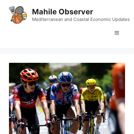
Skip
Mahile Observer
to
content
Mediterranean and Coastal Economic Updates
Menu