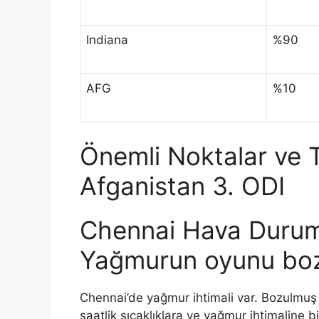
Indiana
%90
AFG
%10
Önemli Noktalar ve T
Afganistan 3. ODI
Chennai Hava Durum
Yağmurun oyunu boz
Chennai’de yağmur ihtimali var. Bozulmuş
saatlik sıcaklıklara ve yağmur ihtimaline bi