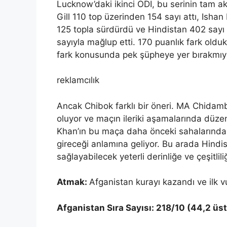
Lucknow’daki ikinci ODI, bu serinin tam a
Gill 110 top üzerinden 154 sayı attı, Isha
125 topla sürdürdü ve Hindistan 402 sayı 
sayıyla mağlup etti. 170 puanlık fark oldu
fark konusunda pek şüpheye yer bırakmıy
reklamcılık
Ancak Chibok farklı bir öneri. MA Chidamb
oluyor ve maçın ileriki aşamalarında düzen
Khan’ın bu maça daha önceki sahalarınd
gireceği anlamına geliyor. Bu arada Hind
sağlayabilecek yeterli derinliğe ve çeşitlil
Atmak:
Afganistan kurayı kazandı ve ilk v
Afganistan Sıra Sayısı: 218/10 (44,2 üst