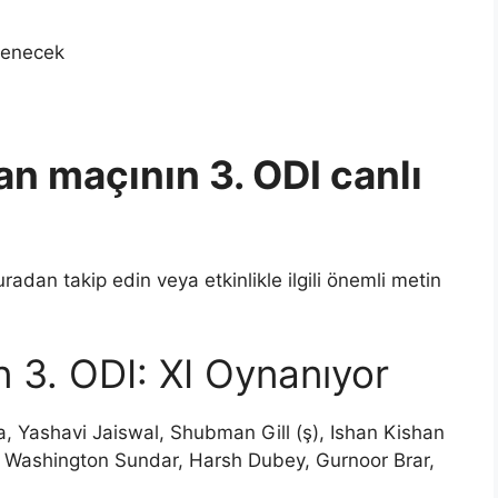
lenecek
n maçının 3. ODI canlı
radan takip edin veya etkinlikle ilgili önemli metin
 3. ODI: XI Oynanıyor
a, Yashavi Jaiswal, Shubman Gill (ş), Ishan Kishan
y, Washington Sundar, Harsh Dubey, Gurnoor Brar,