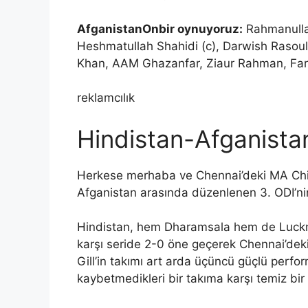
Afganistan
Onbir oynuyoruz:
Rahmanulla
Heshmatullah Shahidi (c), Darwish Raso
Khan, AAM Ghazanfar, Ziaur Rahman, Fari
reklamcılık
Hindistan-Afganista
Herkese merhaba ve Chennai’deki MA Ch
Afganistan arasında düzenlenen 3. ODI’nin
Hindistan, hem Dharamsala hem de Luckno
karşı seride 2-0 öne geçerek Chennai’d
Gill’in takımı art arda üçüncü güçlü perfor
kaybetmedikleri bir takıma karşı temiz bir g