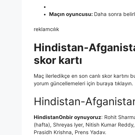
Maçın oyuncusu:
Daha sonra belir
reklamcılık
Hindistan-Afganista
skor kartı
Maç ilerledikçe en son canlı skor kartını bu
yorum güncellemeleri için buraya tıklayın.
Hindistan-Afganistan
Hindistan
Onbir oynuyoruz
: Rohit Sharm
(hafta), Shreyas Iyer, Nitish Kumar Redd
Prasidh Krishna, Prens Yadav.