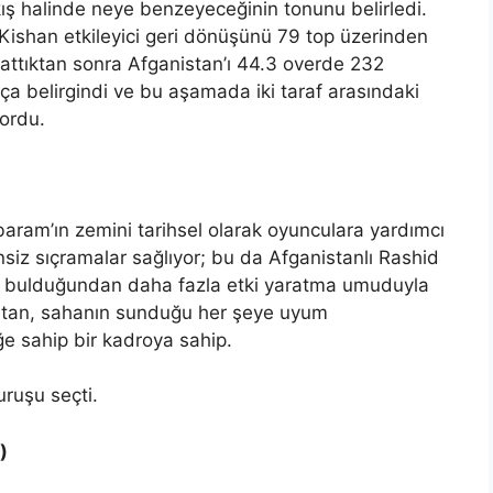
kış halinde neye benzeyeceğinin tonunu belirledi.
n Kishan etkileyici geri dönüşünü 79 top üzerinden
attıktan sonra Afganistan’ı 44.3 overde 232
kça belirgindi ve bu aşamada iki taraf arasındaki
ordu.
aram’ın zemini tarihsel olarak oyunculara yardımcı
siz sıçramalar sağlıyor; bu da Afganistanlı Rashid
a bulduğundan daha fazla etki yaratma umuduyla
istan, sahanın sunduğu her şeye uyum
iğe sahip bir kadroya sahip.
uruşu seçti.
)