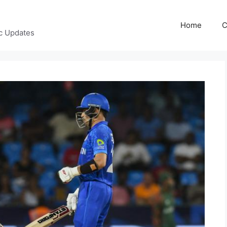
Home
C
c Updates