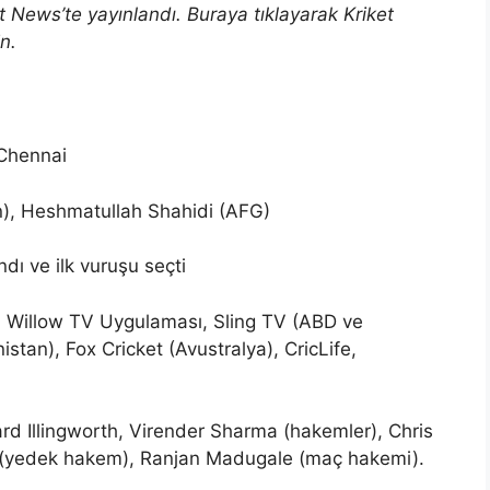
 News’te yayınlandı. Buraya tıklayarak Kriket
n.
Chennai
n), Heshmatullah Shahidi (AFG)
dı ve ilk vuruşu seçti
, Willow TV Uygulaması, Sling TV (ABD ve
tan), Fox Cricket (Avustralya), CricLife,
rd Illingworth, Virender Sharma (hakemler), Chris
 (yedek hakem), Ranjan Madugale (maç hakemi).