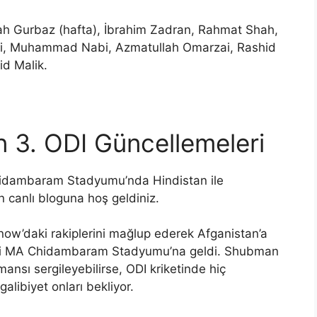
h Gurbaz (hafta), İbrahim Zadran, Rahmat Shah,
uli, Muhammad Nabi, Azmatullah Omarzai, Rashid
d Malik.
n 3. ODI Güncellemeleri
idambaram Stadyumu’nda Hindistan ile
 canlı bloguna hoş geldiniz.
w’daki rakiplerini mağlup ederek Afganistan’a
eki MA Chidambaram Stadyumu’na geldi. Shubman
mansı sergileyebilirse, ODI kriketinde hiç
alibiyet onları bekliyor.