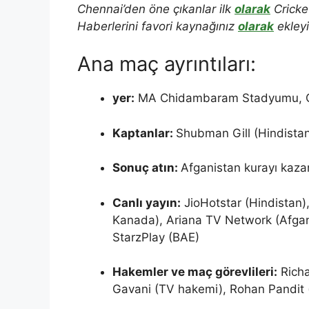
Chennai’den öne çıkanlar ilk
olarak
Cricket
Haberlerini favori kaynağınız
olarak
ekleyi
Ana maç ayrıntıları:
yer:
MA Chidambaram Stadyumu, 
Kaptanlar:
Shubman Gill (Hindista
Sonuç atın:
Afganistan kurayı kazan
Canlı yayın:
JioHotstar (Hindistan)
Kanada), Ariana TV Network (Afganis
StarzPlay (BAE)
Hakemler ve maç görevlileri:
Richa
Gavani (TV hakemi), Rohan Pandit