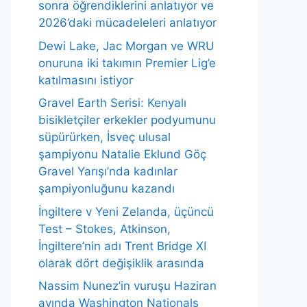
sonra öğrendiklerini anlatıyor ve
2026’daki mücadeleleri anlatıyor
Dewi Lake, Jac Morgan ve WRU
onuruna iki takımın Premier Lig’e
katılmasını istiyor
Gravel Earth Serisi: Kenyalı
bisikletçiler erkekler podyumunu
süpürürken, İsveç ulusal
şampiyonu Natalie Eklund Göç
Gravel Yarışı’nda kadınlar
şampiyonluğunu kazandı
İngiltere v Yeni Zelanda, üçüncü
Test – Stokes, Atkinson,
İngiltere’nin adı Trent Bridge XI
olarak dört değişiklik arasında
Nassim Nunez’in vuruşu Haziran
ayında Washington Nationals