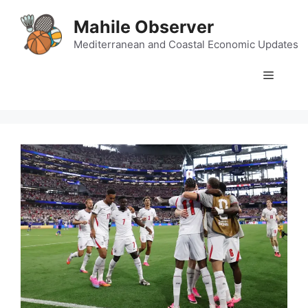
Skip
Mahile Observer
to
content
Mediterranean and Coastal Economic Updates
Menu