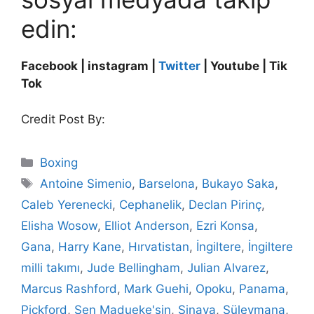
edin:
Facebook | instagram |
Twitter
| Youtube | Tik
Tok
Credit Post By:
Categories
Boxing
Tags
Antoine Simenio
,
Barselona
,
Bukayo Saka
,
Caleb Yerenecki
,
Cephanelik
,
Declan Pirinç
,
Elisha Wosow
,
Elliot Anderson
,
Ezri Konsa
,
Gana
,
Harry Kane
,
Hırvatistan
,
İngiltere
,
İngiltere
milli takımı
,
Jude Bellingham
,
Julian Alvarez
,
Marcus Rashford
,
Mark Guehi
,
Opoku
,
Panama
,
Pickford
,
Sen Madueke'sin
,
Sinaya
,
Süleymana
,