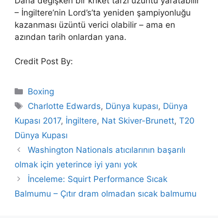
Daha değişken bir kriket tarzı üzüntü yaratabilir
– İngiltere’nin Lord’s’ta yeniden şampiyonluğu
kazanması üzüntü verici olabilir – ama en
azından tarih onlardan yana.
Credit Post By:
Categories
Boxing
Tags
Charlotte Edwards
,
Dünya kupası
,
Dünya
Kupası 2017
,
İngiltere
,
Nat Skiver-Brunett
,
T20
Dünya Kupası
Washington Nationals atıcılarının başarılı
olmak için yeterince iyi yanı yok
İnceleme: Squirt Performance Sıcak
Balmumu – Çıtır dram olmadan sıcak balmumu