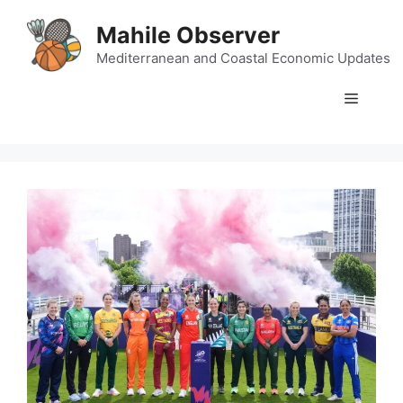
Skip
Mahile Observer
to
content
Mediterranean and Coastal Economic Updates
Menu