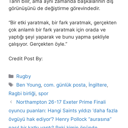
Tanrı bilir, ama aynı zamanda başkalarının dış
görünüşünü de değiştirme görevindedir.
“Bir etki yaratmak, bir fark yaratmak, gerçekten
çok anlamlı bir fark yaratmak için orada ve
yaptığı şeyi yaparak ve bunu yapma şekliyle
çalışıyor. Gerçekten öyle.”
Credit Post By:
Categories
Rugby
Tags
Ben Young
,
com. günlük posta
,
İngiltere
,
Ragbi birliği
,
spor
Northampton 26-17 Exeter Prime Finali
oyuncu puanları: Hangi Saints yıldızı ‘daha fazla
övgüyü hak ediyor’? Henry Pollock “aurasına”
nasıl bir katkı yaptı? Peki kimin önünde