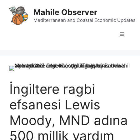
Skip
Mahile Observer
to
content
Mediterranean and Coastal Economic Updates
Menu
İngiltere ragbi
efsanesi Lewis
Moody, MND adına
500 millik yardım