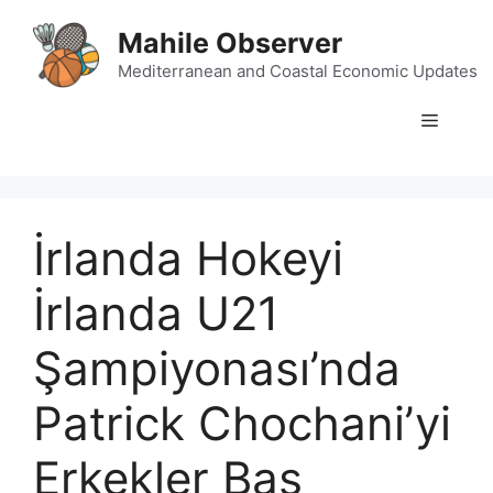
Skip
Mahile Observer
to
content
Mediterranean and Coastal Economic Updates
Menu
İrlanda Hokeyi
İrlanda U21
Şampiyonası’nda
Patrick Chochani’yi
Erkekler Baş