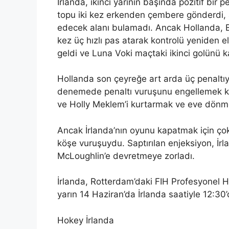
İrlanda, ikinci yarının başında pozitif bir
topu iki kez erkenden çembere gönderdi, 
edecek alanı bulamadı. Ancak Hollanda, Be
kez üç hızlı pas atarak kontrolü yeniden el
geldi ve Luna Voki maçtaki ikinci golünü k
Hollanda son çeyreğe art arda üç penaltıy
denemede penaltı vuruşunu engellemek kon
ve Holly Meklem’i kurtarmak ve eve dönmek 
Ancak İrlanda’nın oyunu kapatmak için çok
köşe vuruşuydu. Saptırılan enjeksiyon, İrl
McLoughlin’e devretmeye zorladı.
İrlanda, Rotterdam’daki FIH Profesyonel H
yarın 14 Haziran’da İrlanda saatiyle 12:30’
Hokey İrlanda