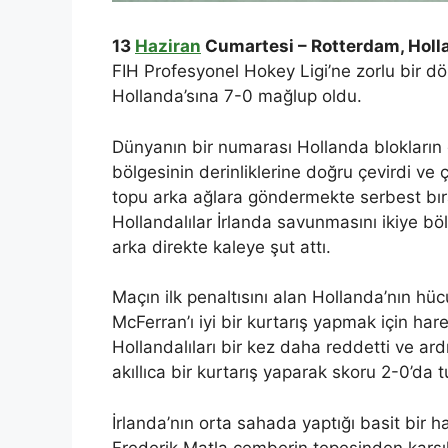
13
Haziran
Cumartesi – Rotterdam, Holl
FIH Profesyonel Hokey Ligi’ne zorlu bir d
Hollanda’sına 7-0 mağlup oldu.
Dünyanın bir numarası Hollanda blokların d
bölgesinin derinliklerine doğru çevirdi ve 
topu arka ağlara göndermekte serbest bırak
Hollandalılar İrlanda savunmasını ikiye bö
arka direkte kaleye şut attı.
Maçın ilk penaltısını alan Hollanda’nın hü
McFerran’ı iyi bir kurtarış yapmak için h
Hollandalıları bir kez daha reddetti ve ar
akıllıca bir kurtarış yaparak skoru 2-0’da t
İrlanda’nın orta sahada yaptığı basit bir 
Frederik Matla çemberin tepesinden karşılı