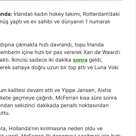
anda:
İrlandalı kadın hokey takımı, Rotterdam’daki
önüş yaptı ve ev sahibi ve dünyanın 1 numaralı
ışına çıkmakta hızlı davrandı, topu İrlanda
çemberin içine hızlı bir pas vererek Xan de Waard’ı
tı. İkincisi sadece iki dakika
sonra
geldi,
lerek sahaya doğru uzun bir top attı ve Luna Voki
cum kalitesi devam etti ve Yippe Jansen, Aisha
arekete geçmeye çağırdı. McFerran kısa süre sonra
dından sekizinci dakikada penaltı noktasından
uttu.
hata, Hollanda’nın kırılmasına neden oldu ve
k verdi. McFerran ilk denemeyi azaltmak için hızlı