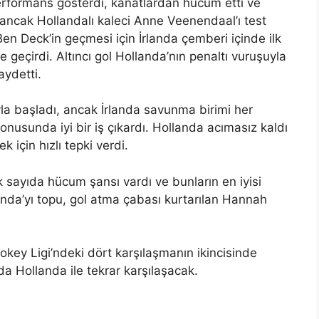
 performans gösterdi, kanatlardan hücum etti ve
ancak Hollandalı kaleci Anne Veenendaal’ı test
n Deck’in geçmesi için İrlanda çemberi içinde ilk
e geçirdi. Altıncı gol Hollanda’nın penaltı vuruşuyla
aydetti.
la başladı, ancak İrlanda savunma birimi her
usunda iyi bir iş çıkardı. Hollanda acımasız kaldı
için hızlı tepki verdi.
 sayıda hücum şansı vardı ve bunların en iyisi
anda’yı topu, gol atma çabası kurtarılan Hannah
okey Ligi’ndeki dört karşılaşmanın ikincisinde
da Hollanda ile tekrar karşılaşacak.