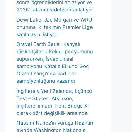
sonra öğrendiklerini anlatıyor ve
2026’daki mücadeleleri anlatıyor
Dewi Lake, Jac Morgan ve WRU
onuruna iki takımın Premier Lig’e
katılmasını istiyor
Gravel Earth Serisi: Kenyalı
bisikletçiler erkekler podyumunu
süpürürken, İsveç ulusal
şampiyonu Natalie Eklund Göç
Gravel Yarışı’nda kadınlar
şampiyonluğunu kazandı
İngiltere v Yeni Zelanda, üçüncü
Test – Stokes, Atkinson,
İngiltere’nin adı Trent Bridge XI
olarak dört değişiklik arasında
Nassim Nunez’in vuruşu Haziran
ayında Washington Nationals