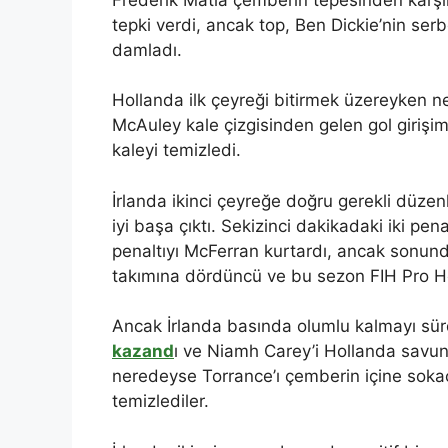
tepki verdi, ancak top, Ben Dickie’nin serb
damladı.
Hollanda ilk çeyreği bitirmek üzereyken 
McAuley kale çizgisinden gelen gol girişim
kaleyi temizledi.
İrlanda ikinci çeyreğe doğru gerekli düzen
iyi başa çıktı. Sekizinci dakikadaki iki pena
penaltıyı McFerran kurtardı, ancak sonund
takımına dördüncü ve bu sezon FIH Pro Ho
Ancak İrlanda basında olumlu kalmayı sür
kazand
ı ve Niamh Carey’i Hollanda savun
neredeyse Torrance’ı çemberin içine sokaca
temizlediler.