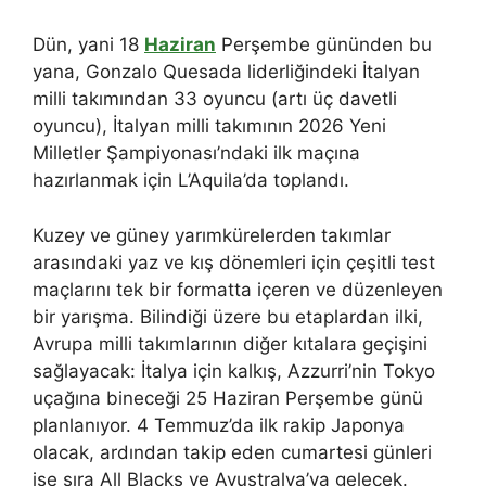
Dün, yani 18
Haziran
Perşembe gününden bu
yana, Gonzalo Quesada liderliğindeki İtalyan
milli takımından 33 oyuncu (artı üç davetli
oyuncu), İtalyan milli takımının 2026 Yeni
Milletler Şampiyonası’ndaki ilk maçına
hazırlanmak için L’Aquila’da toplandı.
Kuzey ve güney yarımkürelerden takımlar
arasındaki yaz ve kış dönemleri için çeşitli test
maçlarını tek bir formatta içeren ve düzenleyen
bir yarışma. Bilindiği üzere bu etaplardan ilki,
Avrupa milli takımlarının diğer kıtalara geçişini
sağlayacak: İtalya için kalkış, Azzurri’nin Tokyo
uçağına bineceği 25 Haziran Perşembe günü
planlanıyor. 4 Temmuz’da ilk rakip Japonya
olacak, ardından takip eden cumartesi günleri
ise sıra All Blacks ve Avustralya’ya gelecek.