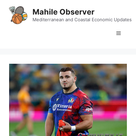
Skip
Mahile Observer
to
content
Mediterranean and Coastal Economic Updates
Menu