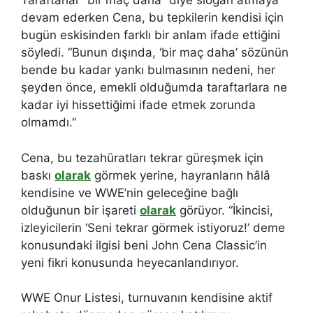
Taraftarlar “bir maç daha” diye slogan atmaya
devam ederken Cena, bu tepkilerin kendisi için
bugün eskisinden farklı bir anlam ifade ettiğini
söyledi. “Bunun dışında, ‘bir maç daha’ sözünün
bende bu kadar yankı bulmasının nedeni, her
şeyden önce, emekli olduğumda taraftarlara ne
kadar iyi hissettiğimi ifade etmek zorunda
olmamdı.”
Cena, bu tezahüratları tekrar güreşmek için
baskı
olarak
görmek yerine, hayranların hâlâ
kendisine ve WWE’nin geleceğine bağlı
olduğunun bir işareti
olarak
görüyor. “İkincisi,
izleyicilerin ‘Seni tekrar görmek istiyoruz!’ deme
konusundaki ilgisi beni John Cena Classic’in
yeni fikri konusunda heyecanlandırıyor.
WWE Onur Listesi, turnuvanın kendisine aktif