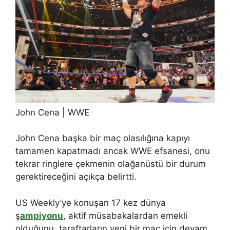
John Cena | WWE
John Cena başka bir maç olasılığına kapıyı
tamamen kapatmadı ancak WWE efsanesi, onu
tekrar ringlere çekmenin olağanüstü bir durum
gerektireceğini açıkça belirtti.
US Weekly’ye konuşan 17 kez dünya
ş
ampiyonu
, aktif müsabakalardan emekli
olduğunu, taraftarların yeni bir maç için devam