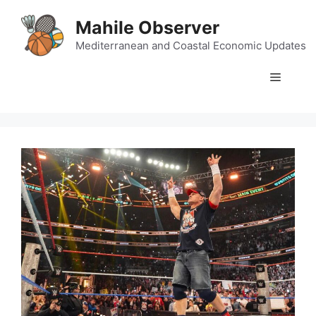
Skip
Mahile Observer
to
content
Mediterranean and Coastal Economic Updates
Menu