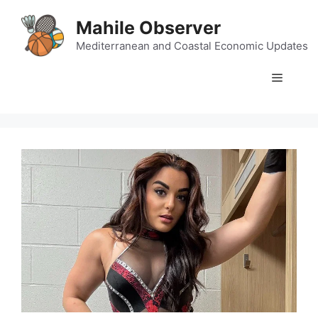
Skip
Mahile Observer
to
content
Mediterranean and Coastal Economic Updates
Menu