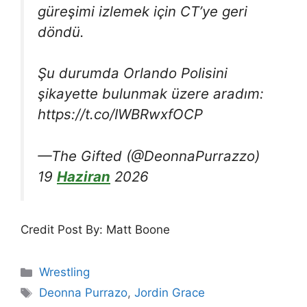
güreşimi izlemek için CT’ye geri
döndü.
Şu durumda Orlando Polisini
şikayette bulunmak üzere aradım:
https://t.co/IWBRwxfOCP
—The Gifted (@DeonnaPurrazzo)
19
Haziran
2026
Credit Post By: Matt Boone
Categories
Wrestling
Tags
Deonna Purrazo
,
Jordin Grace