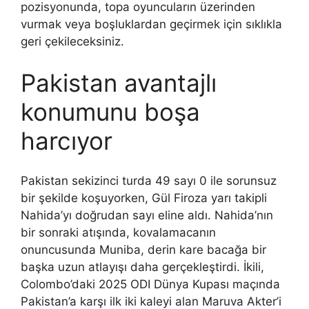
pozisyonunda, topa oyuncuların üzerinden
vurmak veya boşluklardan geçirmek için sıklıkla
geri çekileceksiniz.
Pakistan avantajlı
konumunu boşa
harcıyor
Pakistan sekizinci turda 49 sayı 0 ile sorunsuz
bir şekilde koşuyorken, Gül Firoza yarı takipli
Nahida’yı doğrudan sayı eline aldı. Nahida’nın
bir sonraki atışında, kovalamacanın
onuncusunda Muniba, derin kare bacağa bir
başka uzun atlayışı daha gerçekleştirdi. İkili,
Colombo’daki 2025 ODI Dünya Kupası maçında
Pakistan’a karşı ilk iki kaleyi alan Maruva Akter’i