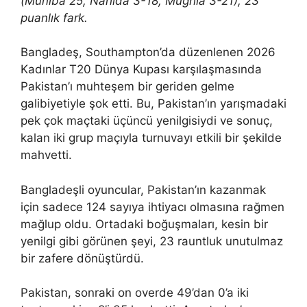
(Muniba 25, Nahida 3-18, Mughla 3-21), 23
puanlık fark.
Bangladeş, Southampton’da düzenlenen 2026
Kadınlar T20 Dünya Kupası karşılaşmasında
Pakistan’ı muhteşem bir geriden gelme
galibiyetiyle şok etti. Bu, Pakistan’ın yarışmadaki
pek çok maçtaki üçüncü yenilgisiydi ve sonuç,
kalan iki grup maçıyla turnuvayı etkili bir şekilde
mahvetti.
Bangladeşli oyuncular, Pakistan’ın kazanmak
için sadece 124 sayıya ihtiyacı olmasına rağmen
mağlup oldu. Ortadaki boğuşmaları, kesin bir
yenilgi gibi görünen şeyi, 23 rauntluk unutulmaz
bir zafere dönüştürdü.
Pakistan, sonraki on overde 49’dan 0’a iki