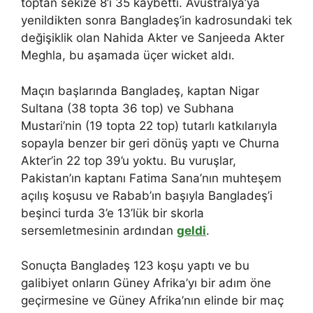
toptan sekize 8’i 35 kaybetti. Avustralya’ya
yenildikten sonra Bangladeş’in kadrosundaki tek
değişiklik olan Nahida Akter ve Sanjeeda Akter
Meghla, bu aşamada üçer wicket aldı.
Maçın başlarında Bangladeş, kaptan Nigar
Sultana (38 topta 36 top) ve Subhana
Mustari’nin (19 topta 22 top) tutarlı katkılarıyla
sopayla benzer bir geri dönüş yaptı ve Churna
Akter’in 22 top 39’u yoktu. Bu vuruşlar,
Pakistan’ın kaptanı Fatima Sana’nın muhteşem
açılış koşusu ve Rabab’ın başıyla Bangladeş’i
beşinci turda 3’e 13’lük bir skorla
sersemletmesinin ardından
geldi
.
Sonuçta Bangladeş 123 koşu yaptı ve bu
galibiyet onların Güney Afrika’yı bir adım öne
geçirmesine ve Güney Afrika’nın elinde bir maç