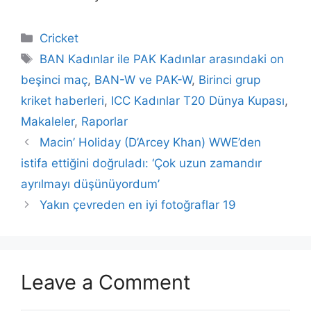
Categories
Cricket
Tags
BAN Kadınlar ile PAK Kadınlar arasındaki on
beşinci maç
,
BAN-W ve PAK-W
,
Birinci grup
kriket haberleri
,
ICC Kadınlar T20 Dünya Kupası
,
Makaleler
,
Raporlar
Macin’ Holiday (D’Arcey Khan) WWE’den
istifa ettiğini doğruladı: ‘Çok uzun zamandır
ayrılmayı düşünüyordum’
Yakın çevreden en iyi fotoğraflar 19
Leave a Comment