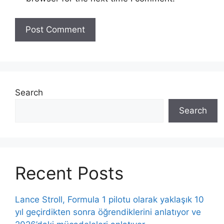
Search
Search
Recent Posts
Lance Stroll, Formula 1 pilotu olarak yaklaşık 10
yıl geçirdikten sonra öğrendiklerini anlatıyor ve