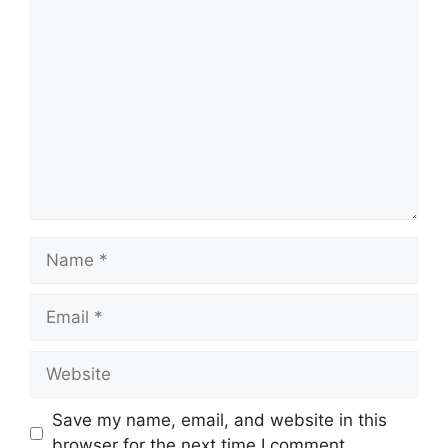
Comment
Name
Email
Website
Save my name, email, and website in this
browser for the next time I comment.