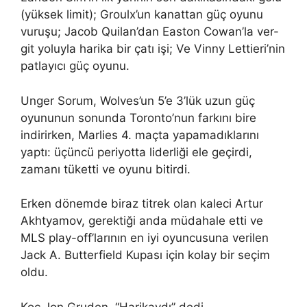
(yüksek limit); Groulx’un kanattan güç oyunu
vuruşu; Jacob Quilan’dan Easton Cowan’la ver-
git yoluyla harika bir çatı işi; Ve Vinny Lettieri’nin
patlayıcı güç oyunu.
Unger Sorum, Wolves’un 5’e 3’lük uzun güç
oyununun sonunda Toronto’nun farkını bire
indirirken, Marlies 4. maçta yapamadıklarını
yaptı: üçüncü periyotta liderliği ele geçirdi,
zamanı tüketti ve oyunu bitirdi.
Erken dönemde biraz titrek olan kaleci Artur
Akhtyamov, gerektiği anda müdahale etti ve
MLS play-off’larının en iyi oyuncusuna verilen
Jack A. Butterfield Kupası için kolay bir seçim
oldu.
Koç Jon Gruden, “Harikaydı” dedi.