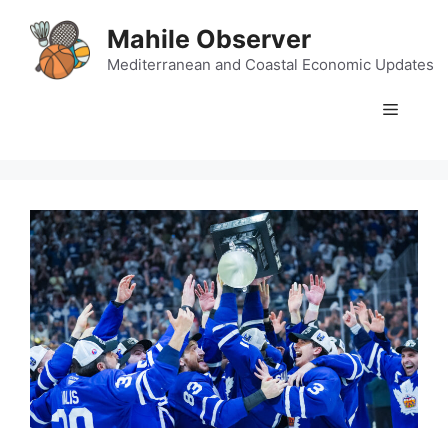
Skip
Mahile Observer
to
content
Mediterranean and Coastal Economic Updates
Menu