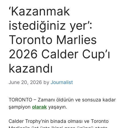
‘Kazanmak
istediğiniz yer’:
Toronto Marlies
2026 Calder Cup’ı
kazandı
June 20, 2026
by
Journalist
TORONTO – Zamanı öldürün ve sonsuza kadar
şampiyon
olarak
yaşayın.
Calder Trophy’nin binada olması ve Toronto