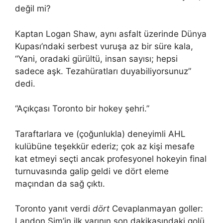
değil mi?
Kaptan Logan Shaw, aynı asfalt üzerinde Dünya
Kupası’ndaki serbest vuruşa az bir süre kala,
“Yani, oradaki gürültü, insan sayısı; hepsi
sadece aşk. Tezahüratları duyabiliyorsunuz”
dedi.
“Açıkçası Toronto bir hokey şehri.”
Taraftarlara ve (çoğunlukla) deneyimli AHL
kulübüne teşekkür ederiz; çok az kişi mesafe
kat etmeyi seçti ancak profesyonel hokeyin final
turnuvasında galip geldi ve dört eleme
maçından da sağ çıktı.
Toronto yanıt verdi
dört
Cevaplanmayan goller:
Landon Sim’in ilk yarının son dakikasındaki golü