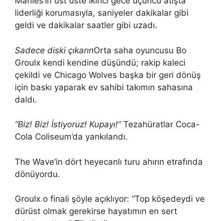
Marlies’in üst üste ikinci gece üçüncü atışta
liderliği korumasıyla, saniyeler dakikalar gibi
geldi ve dakikalar saatler gibi uzadı.
Sadece diski çıkarın
Orta saha oyuncusu Bo
Groulx kendi kendine düşündü; rakip kaleci
çekildi ve Chicago Wolves başka bir geri dönüş
için baskı yaparak ev sahibi takımın sahasına
daldı.
“Biz! Biz! İstiyoruz! Kupayı!”
Tezahüratlar Coca-
Cola Coliseum’da yankılandı.
The Wave’in dört heyecanlı turu ahırın etrafında
dönüyordu.
Groulx o finali şöyle açıklıyor: “Top köşedeydi ve
dürüst olmak gerekirse hayatımın en sert