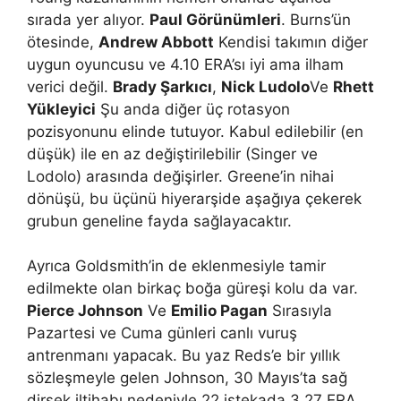
sırada yer alıyor.
Paul Görünümleri
. Burns’ün
ötesinde,
Andrew Abbott
Kendisi takımın diğer
uygun oyuncusu ve 4.10 ERA’sı iyi ama ilham
verici değil.
Brady Şarkıcı
,
Nick Ludolo
Ve
Rhett
Yükleyici
Şu anda diğer üç rotasyon
pozisyonunu elinde tutuyor. Kabul edilebilir (en
düşük) ile en az değiştirilebilir (Singer ve
Lodolo) arasında değişirler. Greene’in nihai
dönüşü, bu üçünü hiyerarşide aşağıya çekerek
grubun geneline fayda sağlayacaktır.
Ayrıca Goldsmith’in de eklenmesiyle tamir
edilmekte olan birkaç boğa güreşi kolu da var.
Pierce Johnson
Ve
Emilio Pagan
Sırasıyla
Pazartesi ve Cuma günleri canlı vuruş
antrenmanı yapacak. Bu yaz Reds’e bir yıllık
sözleşmeyle gelen Johnson, 30 Mayıs’ta sağ
dirsek iltihabı nedeniyle 22 istekada 3,27 ERA