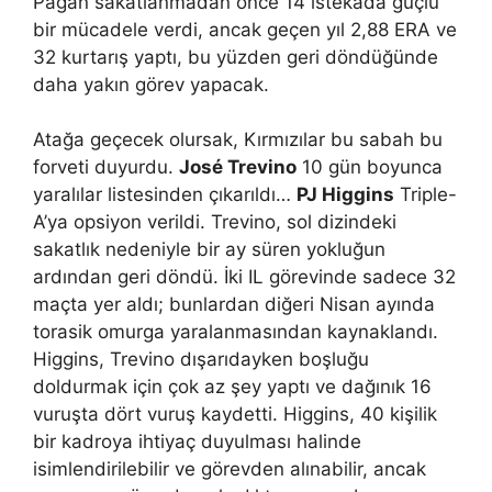
Pagan sakatlanmadan önce 14 istekada güçlü
bir mücadele verdi, ancak geçen yıl 2,88 ERA ve
32 kurtarış yaptı, bu yüzden geri döndüğünde
daha yakın görev yapacak.
Atağa geçecek olursak, Kırmızılar bu sabah bu
forveti duyurdu.
José Trevino
10 gün boyunca
yaralılar listesinden çıkarıldı…
PJ Higgins
Triple-
A’ya opsiyon verildi. Trevino, sol dizindeki
sakatlık nedeniyle bir ay süren yokluğun
ardından geri döndü. İki IL görevinde sadece 32
maçta yer aldı; bunlardan diğeri Nisan ayında
torasik omurga yaralanmasından kaynaklandı.
Higgins, Trevino dışarıdayken boşluğu
doldurmak için çok az şey yaptı ve dağınık 16
vuruşta dört vuruş kaydetti. Higgins, 40 kişilik
bir kadroya ihtiyaç duyulması halinde
isimlendirilebilir ve görevden alınabilir, ancak