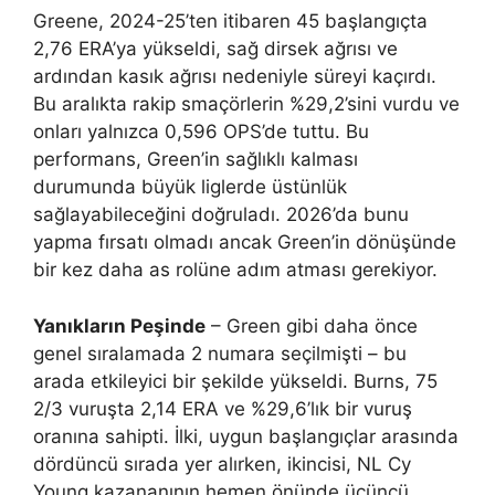
Greene, 2024-25’ten itibaren 45 başlangıçta
2,76 ERA’ya yükseldi, sağ dirsek ağrısı ve
ardından kasık ağrısı nedeniyle süreyi kaçırdı.
Bu aralıkta rakip smaçörlerin %29,2’sini vurdu ve
onları yalnızca 0,596 OPS’de tuttu. Bu
performans, Green’in sağlıklı kalması
durumunda büyük liglerde üstünlük
sağlayabileceğini doğruladı. 2026’da bunu
yapma fırsatı olmadı ancak Green’in dönüşünde
bir kez daha as rolüne adım atması gerekiyor.
Yanıkların Peşinde
– Green gibi daha önce
genel sıralamada 2 numara seçilmişti – bu
arada etkileyici bir şekilde yükseldi. Burns, 75
2/3 vuruşta 2,14 ERA ve %29,6’lık bir vuruş
oranına sahipti. İlki, uygun başlangıçlar arasında
dördüncü sırada yer alırken, ikincisi, NL Cy
Young kazananının hemen önünde üçüncü