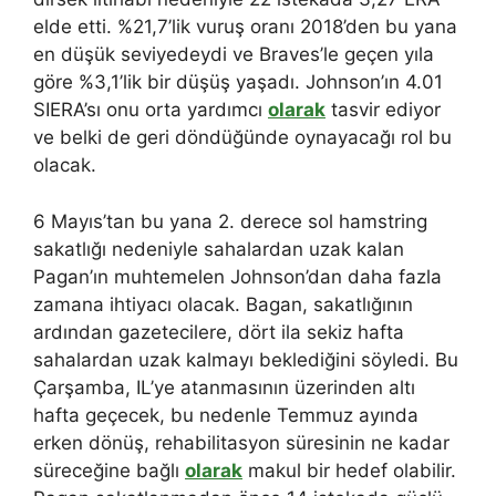
elde etti. %21,7’lik vuruş oranı 2018’den bu yana
en düşük seviyedeydi ve Braves’le geçen yıla
göre %3,1’lik bir düşüş yaşadı. Johnson’ın 4.01
SIERA’sı onu orta yardımcı
olarak
tasvir ediyor
ve belki de geri döndüğünde oynayacağı rol bu
olacak.
6 Mayıs’tan bu yana 2. derece sol hamstring
sakatlığı nedeniyle sahalardan uzak kalan
Pagan’ın muhtemelen Johnson’dan daha fazla
zamana ihtiyacı olacak. Bagan, sakatlığının
ardından gazetecilere, dört ila sekiz hafta
sahalardan uzak kalmayı beklediğini söyledi. Bu
Çarşamba, IL’ye atanmasının üzerinden altı
hafta geçecek, bu nedenle Temmuz ayında
erken dönüş, rehabilitasyon süresinin ne kadar
süreceğine bağlı
olarak
makul bir hedef olabilir.