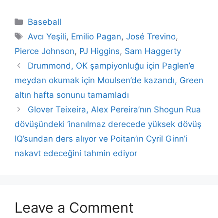
Categories
Baseball
Tags
Avcı Yeşili
,
Emilio Pagan
,
José Trevino
,
Pierce Johnson
,
PJ Higgins
,
Sam Haggerty
Drummond, OK şampiyonluğu için Paglen’e
meydan okumak için Moulsen’de kazandı, Green
altın hafta sonunu tamamladı
Glover Teixeira, Alex Pereira’nın Shogun Rua
dövüşündeki ‘inanılmaz derecede yüksek dövüş
IQ’sundan ders alıyor ve Poitan’ın Cyril Ginn’i
nakavt edeceğini tahmin ediyor
Leave a Comment