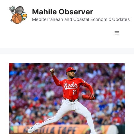
Skip
Mahile Observer
to
content
Mediterranean and Coastal Economic Updates
Menu