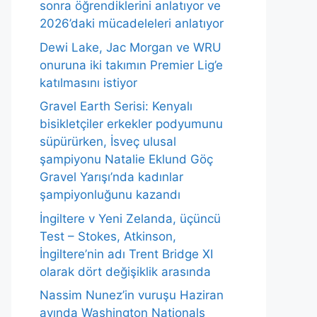
sonra öğrendiklerini anlatıyor ve
2026’daki mücadeleleri anlatıyor
Dewi Lake, Jac Morgan ve WRU
onuruna iki takımın Premier Lig’e
katılmasını istiyor
Gravel Earth Serisi: Kenyalı
bisikletçiler erkekler podyumunu
süpürürken, İsveç ulusal
şampiyonu Natalie Eklund Göç
Gravel Yarışı’nda kadınlar
şampiyonluğunu kazandı
İngiltere v Yeni Zelanda, üçüncü
Test – Stokes, Atkinson,
İngiltere’nin adı Trent Bridge XI
olarak dört değişiklik arasında
Nassim Nunez’in vuruşu Haziran
ayında Washington Nationals