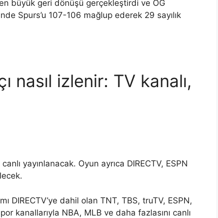
i en büyük geri dönüşü gerçekleştirdi ve OG
nde Spurs’u 107-106 mağlup ederek 29 sayılık
 nasıl izlenir: TV kanalı,
e canlı yayınlanacak. Oyun ayrıca DIRECTV, ESPN
lecek.
mı DIRECTV’ye dahil olan TNT, TBS, truTV, ESPN,
or kanallarıyla NBA, MLB ve daha fazlasını canlı