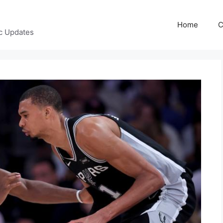
Home
C
c Updates