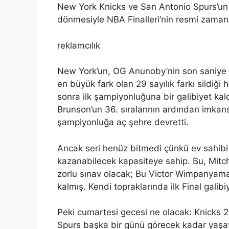
New York Knicks ve San Antonio Spurs’un 
dönmesiyle NBA Finalleri’nin resmi zamanı
reklamcılık
New York’un, OG Anunoby’nin son saniye t
en büyük fark olan 29 sayılık farkı sildiği
sonra ilk şampiyonluğuna bir galibiyet kal
Brunson’un 36. sıralarının ardından imkans
şampiyonluğa aç şehre devretti.
Ancak seri henüz bitmedi çünkü ev sahibi
kazanabilecek kapasiteye sahip. Bu, Mitch
zorlu sınav olacak; Bu Victor Wimpanyama
kalmış. Kendi topraklarında ilk Final galib
Peki cumartesi gecesi ne olacak: Knick
Spurs başka bir günü görecek kadar yaş