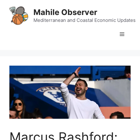
Skip
Mahile Observer
to
content
Mediterranean and Coastal Economic Updates
Menu
Marcus Rashford: