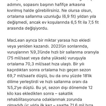
adımını, sopasını başının hafifçe arkasına
kıvrılmış halde görebilirsiniz. Ne olursa olsun,
ortalama sallanma uzunluğu (6,9 fit) yıldan yıla
değişmedi, ancak ev koşularında 6,5 ​​fit ila 7,5 fit
arasında değişiyordu.
MacLean ayrıca bir miktar yarasa hızı ekledi
veya yeniden kazandı. 2023’ün sonlarında,
vuruşlarının %9,3’ünde hızlı bir sallanma oranıyla
(75 mil/saat veya daha yüksek) vuruşuyla
ortalama 70,3 mil/saat hıza ulaştı. Bir yılı
kaçırdıktan sonra ortalama hızı geçen sezon
69,7 mil/saat’e düştü, bu da onu yüzde 18’lik
dilime yerleştirdi ve hızlı sallanma oranı da
%5,2’ye düştü. Bu yıl, sezon dışı dönemde 12
kilo kas ekledikten sonra – sakatlık
rehabilitasyonuna odaklanmak zorunda
olmadığı üç yılda ilk kez – saatte 71,6 mil hıza