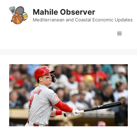
Skip
Mahile Observer
to
content
Mediterranean and Coastal Economic Updates
Menu