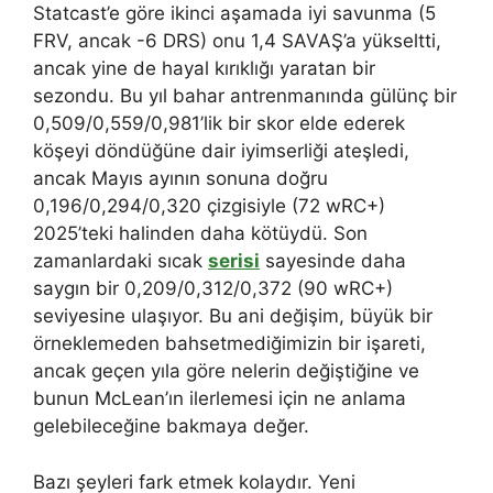
Statcast’e göre ikinci aşamada iyi savunma (5
FRV, ancak -6 DRS) onu 1,4 SAVAŞ’a yükseltti,
ancak yine de hayal kırıklığı yaratan bir
sezondu. Bu yıl bahar antrenmanında gülünç bir
0,509/0,559/0,981’lik bir skor elde ederek
köşeyi döndüğüne dair iyimserliği ateşledi,
ancak Mayıs ayının sonuna doğru
0,196/0,294/0,320 çizgisiyle (72 wRC+)
2025’teki halinden daha kötüydü. Son
zamanlardaki sıcak
serisi
sayesinde daha
saygın bir 0,209/0,312/0,372 (90 wRC+)
seviyesine ulaşıyor. Bu ani değişim, büyük bir
örneklemeden bahsetmediğimizin bir işareti,
ancak geçen yıla göre nelerin değiştiğine ve
bunun McLean’ın ilerlemesi için ne anlama
gelebileceğine bakmaya değer.
Bazı şeyleri fark etmek kolaydır. Yeni