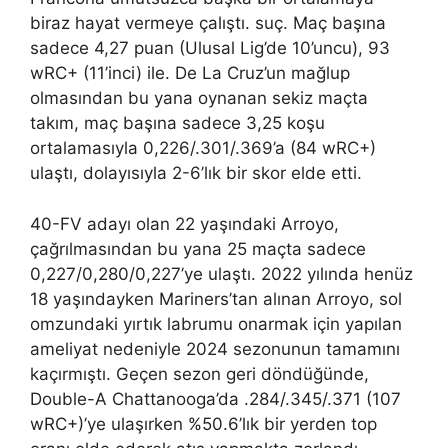
biraz hayat vermeye çalıştı. suç. Maç başına
sadece 4,27 puan (Ulusal Lig’de 10’uncu), 93
wRC+ (11’inci) ile. De La Cruz’un mağlup
olmasından bu yana oynanan sekiz maçta
takım, maç başına sadece 3,25 koşu
ortalamasıyla 0,226/.301/.369’a (84 wRC+)
ulaştı, dolayısıyla 2-6’lık bir skor elde etti.
40-FV adayı olan 22 yaşındaki Arroyo,
çağrılmasından bu yana 25 maçta sadece
0,227/0,280/0,227’ye ulaştı. 2022 yılında henüz
18 yaşındayken Mariners’tan alınan Arroyo, sol
omzundaki yırtık labrumu onarmak için yapılan
ameliyat nedeniyle 2024 sezonunun tamamını
kaçırmıştı. Geçen sezon geri döndüğünde,
Double-A Chattanooga’da .284/.345/.371 (107
wRC+)’ye ulaşırken %50.6’lık bir yerden top