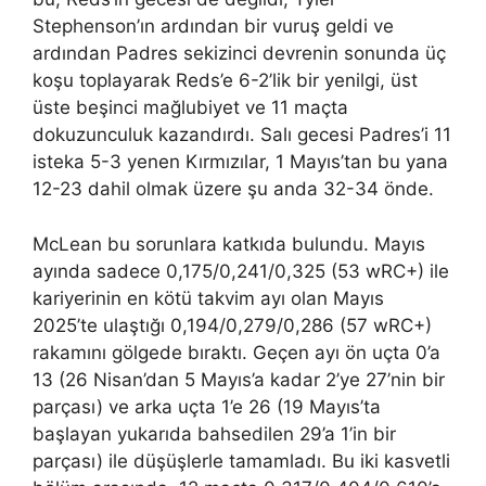
Stephenson’ın ardından bir vuruş geldi ve
ardından Padres sekizinci devrenin sonunda üç
koşu toplayarak Reds’e 6-2’lik bir yenilgi, üst
üste beşinci mağlubiyet ve 11 maçta
dokuzunculuk kazandırdı. Salı gecesi Padres’i 11
isteka 5-3 yenen Kırmızılar, 1 Mayıs’tan bu yana
12-23 dahil olmak üzere şu anda 32-34 önde.
McLean bu sorunlara katkıda bulundu. Mayıs
ayında sadece 0,175/0,241/0,325 (53 wRC+) ile
kariyerinin en kötü takvim ayı olan Mayıs
2025’te ulaştığı 0,194/0,279/0,286 (57 wRC+)
rakamını gölgede bıraktı. Geçen ayı ön uçta 0’a
13 (26 Nisan’dan 5 Mayıs’a kadar 2’ye 27’nin bir
parçası) ve arka uçta 1’e 26 (19 Mayıs’ta
başlayan yukarıda bahsedilen 29’a 1’in bir
parçası) ile düşüşlerle tamamladı. Bu iki kasvetli