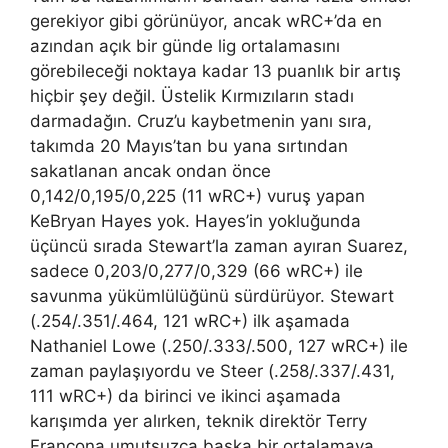
gerekiyor gibi görünüyor, ancak wRC+’da en
azından açık bir günde lig ortalamasını
görebileceği noktaya kadar 13 puanlık bir artış
hiçbir şey değil. Üstelik Kırmızıların stadı
darmadağın. Cruz’u kaybetmenin yanı sıra,
takımda 20 Mayıs’tan bu yana sırtından
sakatlanan ancak ondan önce
0,142/0,195/0,225 (11 wRC+) vuruş yapan
KeBryan Hayes yok. Hayes’in yokluğunda
üçüncü sırada Stewart’la zaman ayıran Suarez,
sadece 0,203/0,277/0,329 (66 wRC+) ile
savunma yükümlülüğünü sürdürüyor. Stewart
(.254/.351/.464, 121 wRC+) ilk aşamada
Nathaniel Lowe (.250/.333/.500, 127 wRC+) ile
zaman paylaşıyordu ve Steer (.258/.337/.431,
111 wRC+) da birinci ve ikinci aşamada
karışımda yer alırken, teknik direktör Terry
Francona umutsuzca başka bir ortalamaya