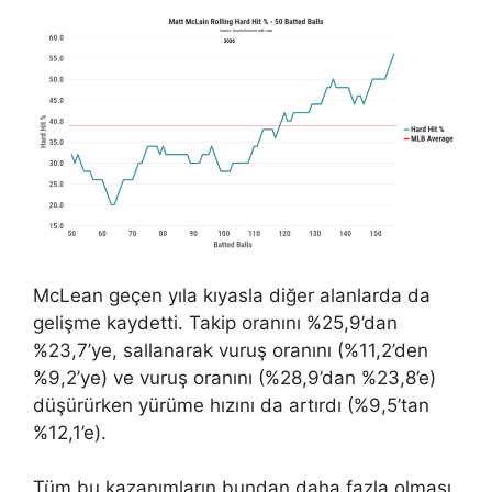
McLean geçen yıla kıyasla diğer alanlarda da
gelişme kaydetti. Takip oranını %25,9’dan
%23,7’ye, sallanarak vuruş oranını (%11,2’den
%9,2’ye) ve vuruş oranını (%28,9’dan %23,8’e)
düşürürken yürüme hızını da artırdı (%9,5’tan
%12,1’e).
Tüm bu kazanımların bundan daha fazla olması