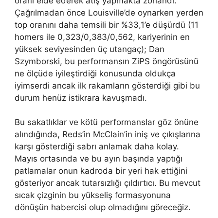
oranı elde ederek atış yapmakta zorlandı.
Çağrılmadan önce Louisville’de oynarken yerden
top oranını daha temsili bir %33,1’e düşürdü (11
homers ile 0,323/0,383/0,562, kariyerinin en
yüksek seviyesinden üç utangaç); Dan
Szymborski, bu performansın ZiPS öngörüsünü
ne ölçüde iyileştirdiği konusunda oldukça
iyimserdi ancak ilk rakamların gösterdiği gibi bu
durum henüz istikrara kavuşmadı.
Bu sakatlıklar ve kötü performanslar göz önüne
alındığında, Reds’in McClain’in iniş ve çıkışlarına
karşı gösterdiği sabrı anlamak daha kolay.
Mayıs ortasında ve bu ayın başında yaptığı
patlamalar onun kadroda bir yeri hak ettiğini
gösteriyor ancak tutarsızlığı çıldırtıcı. Bu mevcut
sıcak çizginin bu yükseliş formasyonuna
dönüşün habercisi olup olmadığını göreceğiz.