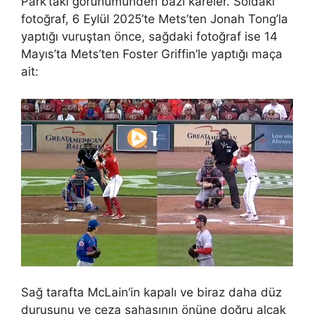
Park’taki görünümünden bazı kareler. Soldaki
fotoğraf, 6 Eylül 2025’te Mets’ten Jonah Tong’la
yaptığı vuruştan önce, sağdaki fotoğraf ise 14
Mayıs’ta Mets’ten Foster Griffin’le yaptığı maça
ait:
Sağ tarafta McLain’in kapalı ve biraz daha düz
duruşunu ve ceza sahasının önüne doğru alçak