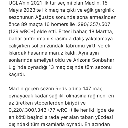
UCLA’nın 2021 ilk tur seçimi olan Maclin, 15
Mayıs 2023’te ilk maçına çıktı ve eğik gerginlik
sezonunun Ağustos sonunda sona ermesinden
önce 89 maçta 16 homers ile .290/.357/.507
(129 wRC+) elde etti. Ertesi bahar, 18 Mart’ta,
bahar antrenmanı sırasında dalış yakalamaya
çalışırken sol omzundaki labrumu yırttı ve ek
kıkırdak hasarına maruz kaldı. Aynı ayın
sonlarında ameliyat oldu ve Arizona Sonbahar
Ligi’nde oynadığı 13 maç dışında tüm sezonu
kaçırdı.
Maclin geçen sezon Reds adına 147 maç
oynayacak kadar sağlıklı olmasına rağmen, en
az üretken stoperlerden biriydi ve
0,220/.300/.343 (77 wRC+) ile her iki ligde de
en kötü beşinci sırada yer alan taban yüzdesi
dışındaki tüm rakamlarla oynadı. En azından