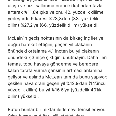
ulaştı ve hızlı sallanma oranı iki katından fazla
artarak %11,8’e çıktı ve onu 42. yüzdelik dilime
yerleştirdi. R karesi %23,8’den (33. yüzdelik
dilim) %27,2’ye (66. yüzdelik dilim) yükseldi.
McLain’in geçiş noktasının da birkaç inç ileriye
doğru hareket ettiğini, geçen yıl plakanın
önündeki ortalama 4,1 inçten bu yıl plakanın
önündeki 7,3 inç’e çıktığını unutmayın. Daha ileri
temas, topu havaya gönderme ve berabere
kalan tarafa vurma şansının artması anlamına
geliyor ve aslında McLean tam da bunu yapıyor;
çekilen hava oranı geçen yıl %12,9’dan (14’üncü
yüzdelik dilim) bu yıl %16,6’ya (yüzdelik 40’lık
dilim) yükseldi.
Bütün bunlar bir miktar ilerlemeyi temsil ediyor.
Çıkış hızına ve diğer ilgili istatistiklere