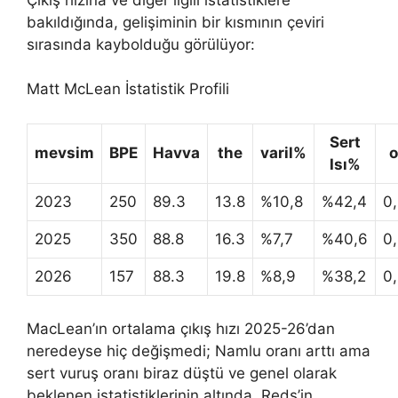
bakıldığında, gelişiminin bir kısmının çeviri
sırasında kaybolduğu görülüyor:
Matt McLean İstatistik Profili
Sert
mevsim
BPE
Havva
the
varil%
o
Isı%
2023
250
89.3
13.8
%10,8
%42,4
0
2025
350
88.8
16.3
%7,7
%40,6
0
2026
157
88.3
19.8
%8,9
%38,2
0
MacLean’ın ortalama çıkış hızı 2025-26’dan
neredeyse hiç değişmedi; Namlu oranı arttı ama
sert vuruş oranı biraz düştü ve genel olarak
beklenen istatistiklerinin altında. Reds’in