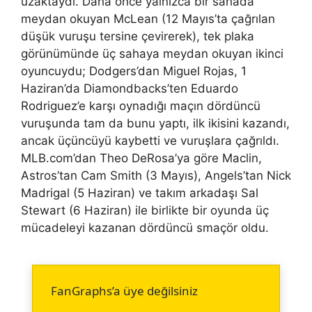
uzaktaydı. Daha önce yalnızca bir sahada
meydan okuyan McLean (12 Mayıs’ta çağrılan
düşük vuruşu tersine çevirerek), tek plaka
görünümünde üç sahaya meydan okuyan ikinci
oyuncuydu; Dodgers’dan Miguel Rojas, 1
Haziran’da Diamondbacks’ten Eduardo
Rodriguez’e karşı oynadığı maçın dördüncü
vuruşunda tam da bunu yaptı, ilk ikisini kazandı,
ancak üçüncüyü kaybetti ve vuruşlara çağrıldı.
MLB.com’dan Theo DeRosa’ya göre Maclin,
Astros’tan Cam Smith (3 Mayıs), Angels’tan Nick
Madrigal (5 Haziran) ve takım arkadaşı Sal
Stewart (6 Haziran) ile birlikte bir oyunda üç
mücadeleyi kazanan dördüncü smaçör oldu.
FanGraphs’a üye değilsiniz