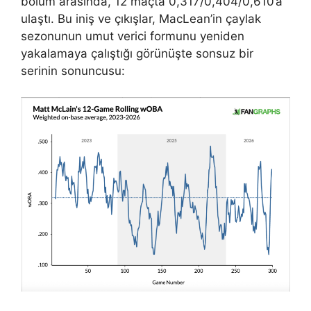
bölüm arasında, 12 maçta 0,317/0,404/0,610’a
ulaştı. Bu iniş ve çıkışlar, MacLean’in çaylak
sezonunun umut verici formunu yeniden
yakalamaya çalıştığı görünüşte sonsuz bir
serinin sonuncusu: