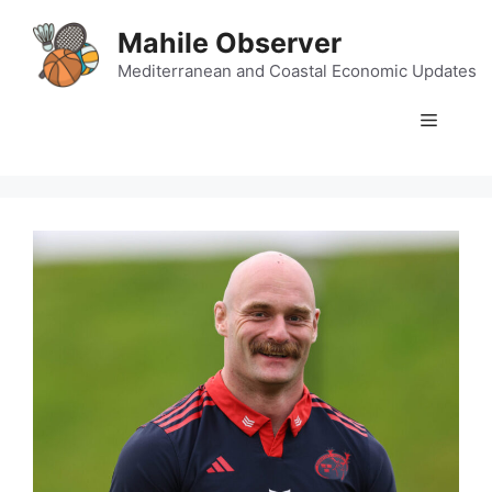
Skip
Mahile Observer
to
content
Mediterranean and Coastal Economic Updates
Menu