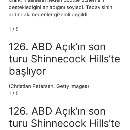
Clark, insanların neden Scottie Scheffler’ı
desteklediğini anladığını söyledi. Tedavisinin
ardındaki nedenler gizemli değildi.
1
/
5
126. ABD Açık’ın son
turu Shinnecock Hills’te
başlıyor
(Christian Petersen, Getty Images)
1
/
5
126. ABD Açık’ın son
turu Shinnecock Hills’te