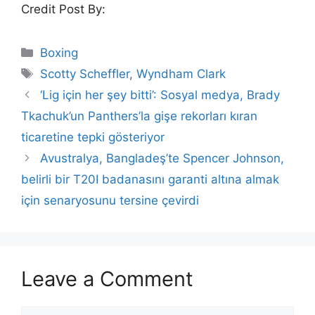
Credit Post By:
Categories
Boxing
Tags
Scotty Scheffler
,
Wyndham Clark
‘Lig için her şey bitti’: Sosyal medya, Brady
Tkachuk’un Panthers’la gişe rekorları kıran
ticaretine tepki gösteriyor
Avustralya, Bangladeş’te Spencer Johnson,
belirli bir T20I badanasını garanti altına almak
için senaryosunu tersine çevirdi
Leave a Comment
Comment