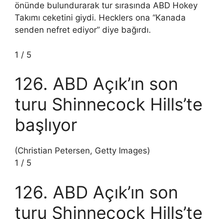
önünde bulundurarak tur sırasında ABD Hokey
Takımı ceketini giydi. Hecklers ona “Kanada
senden nefret ediyor” diye bağırdı.
1
/
5
126. ABD Açık’ın son
turu Shinnecock Hills’te
başlıyor
(Christian Petersen, Getty Images)
1
/
5
126. ABD Açık’ın son
turu Shinnecock Hills’te