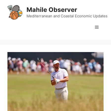
Skip
Mahile Observer
to
content
Mediterranean and Coastal Economic Updates
Menu