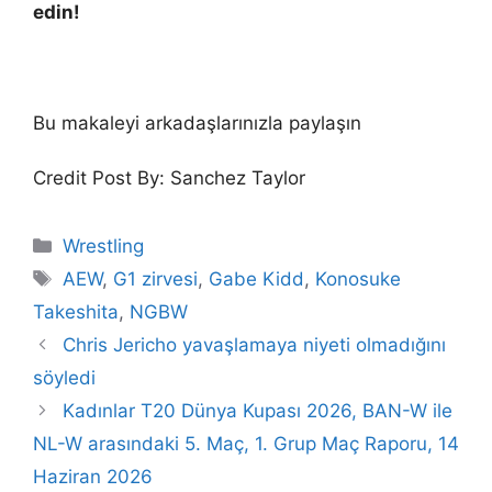
edin!
Bu makaleyi arkadaşlarınızla paylaşın
Credit Post By: Sanchez Taylor
Categories
Wrestling
Tags
AEW
,
G1 zirvesi
,
Gabe Kidd
,
Konosuke
Takeshita
,
NGBW
Chris Jericho yavaşlamaya niyeti olmadığını
söyledi
Kadınlar T20 Dünya Kupası 2026, BAN-W ile
NL-W arasındaki 5. Maç, 1. Grup Maç Raporu, 14
Haziran 2026