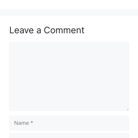
Leave a Comment
Comment
Name
Email