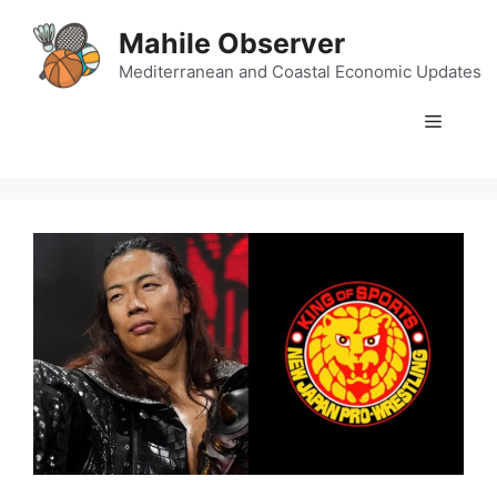
Skip
Mahile Observer
to
content
Mediterranean and Coastal Economic Updates
Menu