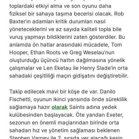
toplardaki etkiyi alma ve son oyunu daha
fiziksel bir sahaya taşıma becerisi olacak. Rob
Baxter’ın adamları kritik durumları nasıl
yöneteceklerini ve az sayıda kaliteli topla bile
vuruş yapmayı bildiklerini zaten gösterdiler. Bu
anlamda ön hatlar arasındaki mücadele, Tom
Hooper, Ethan Roots ve Greg Weselau’nun
oluşturduğu üçüncü hattın dağılmasına yönelik
çalışmalar ve Len Eketau ile Henry Slade’in orta
sahadaki çeşitliliği maçın gidişatını değiştirebilir.
Takip edilecek mavi bir köşe de var. Danilo
Fischetti, oyunun ikinci yarısında önde süreklilik
sağlamaya hazır
olarak
Saints adına yedek
kulübesinden başlayacak. Öte yandan Exeter,
sezonun en önemli maçlarından birinde orta
sahadan hız ve yönetim sağlaması beklenen
Stephen Varney ile 2. sırada yer alacağı kesin