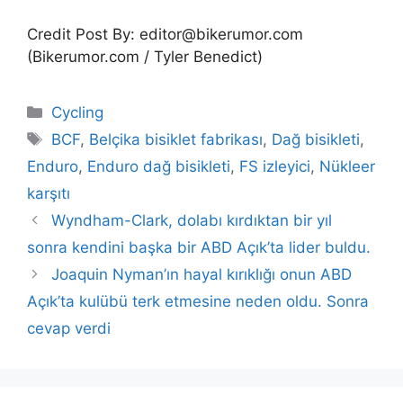
Credit Post By: editor@bikerumor.com
(Bikerumor.com / Tyler Benedict)
Categories
Cycling
Tags
BCF
,
Belçika bisiklet fabrikası
,
Dağ bisikleti
,
Enduro
,
Enduro dağ bisikleti
,
FS izleyici
,
Nükleer
karşıtı
Wyndham-Clark, dolabı kırdıktan bir yıl
sonra kendini başka bir ABD Açık’ta lider buldu.
Joaquin Nyman’ın hayal kırıklığı onun ABD
Açık’ta kulübü terk etmesine neden oldu. Sonra
cevap verdi