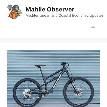
Skip
Mahile Observer
to
content
Mediterranean and Coastal Economic Updates
Menu