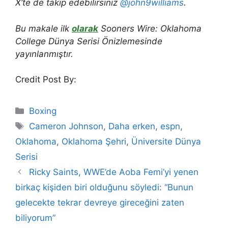
X’te de takip edebilirsiniz
@john9williams
.
Bu makale ilk
olarak
Sooners Wire: Oklahoma
College Dünya Serisi Önizlemesinde
yayınlanmıştır.
Credit Post By:
Categories
Boxing
Tags
Cameron Johnson
,
Daha erken
,
espn
,
Oklahoma
,
Oklahoma Şehri
,
Üniversite Dünya
Serisi
Ricky Saints, WWE’de Aoba Femi’yi yenen
birkaç kişiden biri olduğunu söyledi: “Bunun
gelecekte tekrar devreye gireceğini zaten
biliyorum”