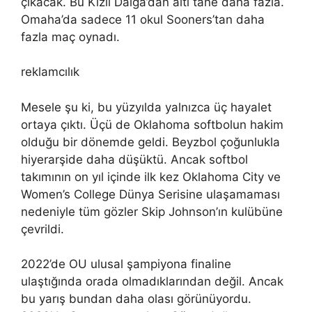
çıkacak. Bu Kızıl Dalga’dan altı tane daha fazla.
Omaha’da sadece 11 okul Sooners’tan daha
fazla maç oynadı.
reklamcılık
Mesele şu ki, bu yüzyılda yalnızca üç hayalet
ortaya çıktı. Üçü de Oklahoma softbolun hakim
olduğu bir dönemde geldi. Beyzbol çoğunlukla
hiyerarşide daha düşüktü. Ancak softbol
takımının on yıl içinde ilk kez Oklahoma City ve
Women’s College Dünya Serisine ulaşamaması
nedeniyle tüm gözler Skip Johnson’ın kulübüne
çevrildi.
2022’de OU ulusal şampiyona finaline
ulaştığında orada olmadıklarından değil. Ancak
bu yarış bundan daha olası görünüyordu.