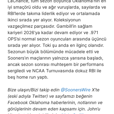
LaChance, tüm sezon boyunca Oklahoma’nın en
iyi smaçörü oldu ve ağır vuruşlarda, sayılarda ve
RBI’lerde takıma liderlik ediyor ve ortalamada
ikinci sırada yer alıyor. Koleksiyonun
vazgeçilmez parçasıdır. Gambill’in sağlam
kariyeri 2026’ya kadar devam ediyor ve .971
OPS’si normal sezon oyuncuları arasında üçüncü
sırada yer alıyor. Toki şu anda en ilginç olanıdır.
Sezonun büyük bölümünde mücadele etti ve
Sooners’ın maçlarının yalnızca yarısına başladı,
ancak sezon sonrası muhteşem bir performans
sergiledi ve NCAA Turnuvasında dokuz RBI ile
beş home run yaptı.
Bize ulaşın/Bizi takip edin
@SoonersWire
X’te
(eski adıyla Twitter) ve sayfamızı beğenin
Facebook
Oklahoma haberlerinin, notlarının ve
görüşlerinin devam eden kapsamı için.
John’u